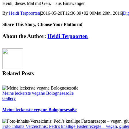
Heidi, dieses Mal mit Geli, – aus Binswangen
By
Heidi Terpoorten
|
2016-05-20T12:36:39+02:00
Mai 20th, 2016
|
Dip
Share This Story, Choose Your Platform!
Facebook
X
Reddit
LinkedIn
Tumblr
Pinterest
Vk
Email
About the Author:
Heidi Terpoorten
Related Posts
Meine leckerste vegane Bolognesesoße
Gallery
Meine leckerste vegane Bolognesesoße
Foto-Inhalts-Verzeichnis: Pedi’s knallige Fastenrezepte – vegan, gl