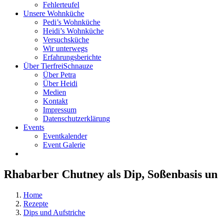
Fehlerteufel
Unsere Wohnküche
Pedi’s Wohnküche
Heidi’s Wohnküche
Versuchsküche
Wir unterwegs
Erfahrungsberichte
Über TierfreiSchnauze
Über Petra
Über Heidi
Medien
Kontakt
Impressum
Datenschutzerklärung
Events
Eventkalender
Event Galerie
Rhabarber Chutney als Dip, Soßenbasis u
Home
Rezepte
Dips und Aufstriche