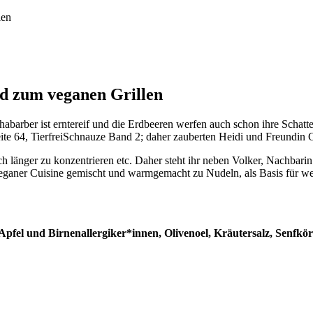
len
nd zum veganen Grillen
Rhabarber ist erntereif und die Erdbeeren werfen auch schon ihre Sch
e 64, TierfreiSchnauze Band 2; daher zauberten Heidi und Freundin 
ch länger zu konzentrieren etc. Daher steht ihr neben Volker, Nachbari
aner Cuisine gemischt und warmgemacht zu Nudeln, als Basis für weit
pfel und Birnenallergiker*innen, Olivenoel, Kräutersalz, Senfkör