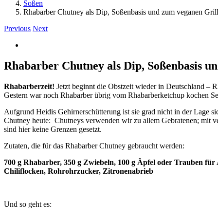
Soßen
Rhabarber Chutney als Dip, Soßenbasis und zum veganen Gril
Previous
Next
View
Larger
Image
Rhabarber Chutney als Dip, Soßenbasis u
Rhabarberzeit!
Jetzt beginnt die Obstzeit wieder in Deutschland – 
Gestern war noch Rhabarber übrig vom Rhabarberketchup kochen Seit
Aufgrund Heidis Gehirnerschütterung ist sie grad nicht in der Lage si
Chutney heute: Chutneys verwenden wir zu allem Gebratenen; mit veg
sind hier keine Grenzen gesetzt.
Zutaten, die für das Rhabarber Chutney gebraucht werden:
700 g Rhabarber, 350 g Zwiebeln, 100 g Äpfel oder Trauben für A
Chiliflocken, Rohrohrzucker, Zitronenabrieb
Und so geht es: