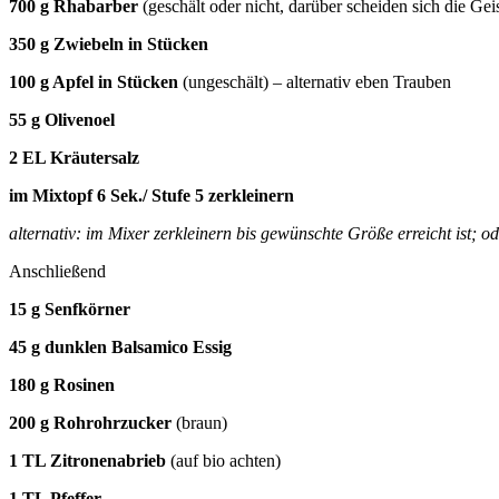
700 g Rhabarber
(geschält oder nicht, darüber scheiden sich die Gei
350 g Zwiebeln in Stücken
100 g Apfel in Stücken
(ungeschält) – alternativ eben Trauben
55 g Olivenoel
2 EL Kräutersalz
im Mixtopf 6 Sek./ Stufe 5 zerkleinern
alternativ: im Mixer zerkleinern bis gewünschte Größe erreicht ist; o
Anschließend
15 g Senfkörner
45 g dunklen Balsamico Essig
180 g Rosinen
200 g Rohrohrzucker
(braun)
1 TL Zitronenabrieb
(auf bio achten)
1 TL Pfeffer