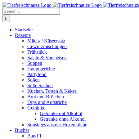
Skip
Facebook
YouTube
X
Pinterest
Instagram
to
Search
content
for:
Startseite
Rezepte
Milch- / Käseersatz
Gewürzmischungen
Frühstück
Salate & Vorspeisen
Suppen
Hauptgerichte
Partyfood
Soßen
Süße Sachen
Kuchen, Torten & Kekse
Brot und Brötchen
Dips und Aufstriche
Getränke
Getränke mit Alkohol
Getränke ohne Alkohol
Sonstiges aus der Hexenküche
Bücher
Band 1