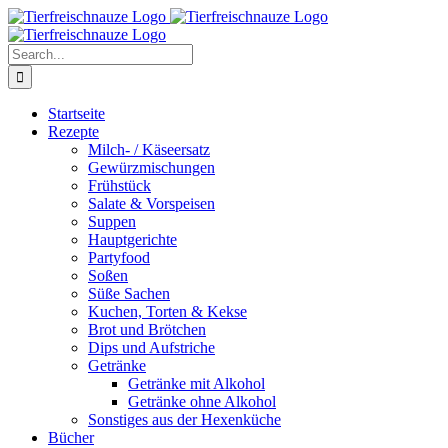
Skip
Facebook
YouTube
X
Pinterest
Instagram
to
content
Search
for:
Startseite
Rezepte
Milch- / Käseersatz
Gewürzmischungen
Frühstück
Salate & Vorspeisen
Suppen
Hauptgerichte
Partyfood
Soßen
Süße Sachen
Kuchen, Torten & Kekse
Brot und Brötchen
Dips und Aufstriche
Getränke
Getränke mit Alkohol
Getränke ohne Alkohol
Sonstiges aus der Hexenküche
Bücher