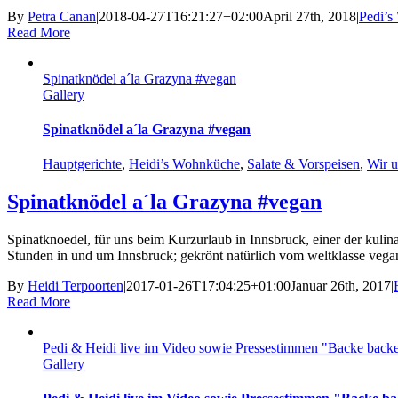
By
Petra Canan
|
2018-04-27T16:21:27+02:00
April 27th, 2018
|
Pedi’
Read More
Spinatknödel a´la Grazyna #vegan
Gallery
Spinatknödel a´la Grazyna #vegan
Hauptgerichte
,
Heidi’s Wohnküche
,
Salate & Vorspeisen
,
Wir 
Spinatknödel a´la Grazyna #vegan
Spinatknoedel, für uns beim Kurzurlaub in Innsbruck, einer der kul
Stunden in und um Innsbruck; gekrönt natürlich vom weltklasse vegane
By
Heidi Terpoorten
|
2017-01-26T17:04:25+01:00
Januar 26th, 2017
|
Read More
Pedi & Heidi live im Video sowie Pressestimmen "Backe bac
Gallery