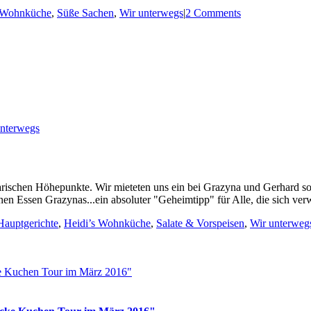
s Wohnküche
,
Süße Sachen
,
Wir unterwegs
|
2 Comments
unterwegs
inarischen Höhepunkte. Wir mieteten uns ein bei Grazyna und Gerhard 
n Essen Grazynas...ein absoluter "Geheimtipp" für Alle, die sich verwö
Hauptgerichte
,
Heidi’s Wohnküche
,
Salate & Vorspeisen
,
Wir unterweg
ke Kuchen Tour im März 2016"