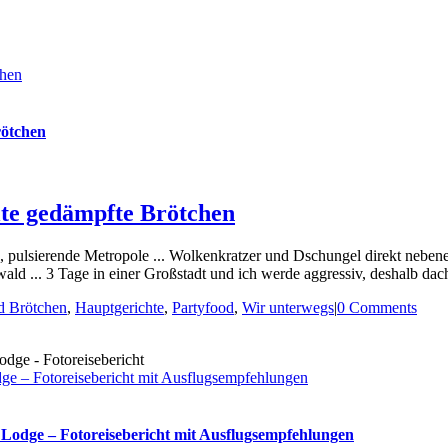
chen
rötchen
te gedämpfte Brötchen
ulsierende Metropole ... Wolkenkratzer und Dschungel direkt nebeneina
 ... 3 Tage in einer Großstadt und ich werde aggressiv, deshalb dacht
d Brötchen
,
Hauptgerichte
,
Partyfood
,
Wir unterwegs
|
0 Comments
e – Fotoreisebericht mit Ausflugsempfehlungen
Lodge – Fotoreisebericht mit Ausflugsempfehlungen