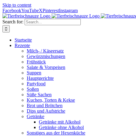
Skip to content
Facebook
YouTube
X
Pinterest
Instagram
Search for:
Startseite
Rezepte
Milch- / Käseersatz
Gewürzmischungen
Frühstück
Salate & Vorspeisen
Suppen
Hauptgerichte
Partyfood
Soßen
Süße Sachen
Kuchen, Torten & Kekse
Brot und Brötchen
Dips und Aufstriche
Getränke
Getränke mit Alkohol
Getränke ohne Alkohol
Sonstiges aus der Hexenküche