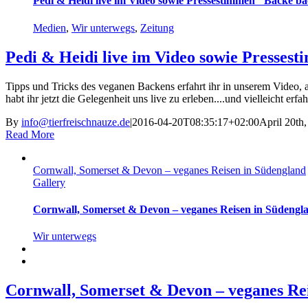
Pedi & Heidi live im Video sowie Pressestimmen "Backe 
Medien
,
Wir unterwegs
,
Zeitung
Pedi & Heidi live im Video sowie Presse
Tipps und Tricks des veganen Backens erfahrt ihr in unserem Video,
habt ihr jetzt die Gelegenheit uns live zu erleben....und vielleicht er
By
info@tierfreischnauze.de
|
2016-04-20T08:35:17+02:00
April 20th
Read More
Cornwall, Somerset & Devon – veganes Reisen in Südengland
Gallery
Cornwall, Somerset & Devon – veganes Reisen in Südengl
Wir unterwegs
Cornwall, Somerset & Devon – veganes Re