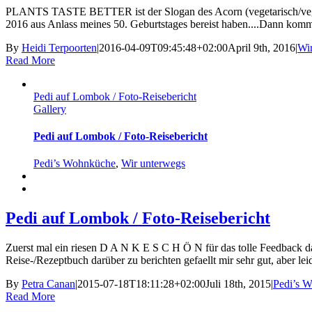
PLANTS TASTE BETTER ist der Slogan des Acorn (vegetarisch/veganes 
2016 aus Anlass meines 50. Geburtstages bereist haben....Dann kommt
By
Heidi Terpoorten
|
2016-04-09T09:45:48+02:00
April 9th, 2016
|
Wi
Read More
Pedi auf Lombok / Foto-Reisebericht
Gallery
Pedi auf Lombok / Foto-Reisebericht
Pedi’s Wohnküche
,
Wir unterwegs
Pedi auf Lombok / Foto-Reisebericht
Zuerst mal ein riesen D A N K E S C H Ö N für das tolle Feedback da
Reise-/Rezeptbuch darüber zu berichten gefaellt mir sehr gut, aber leider
By
Petra Canan
|
2015-07-18T18:11:28+02:00
Juli 18th, 2015
|
Pedi’s 
Read More