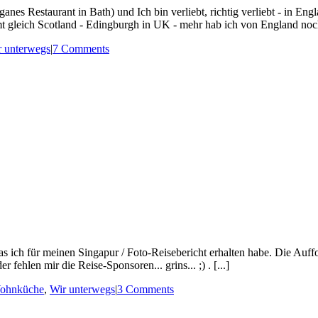
Restaurant in Bath) und Ich bin verliebt, richtig verliebt - in Engl
 gleich Scotland - Edingburgh in UK - mehr hab ich von England noch 
r unterwegs
|
7 Comments
s ich für meinen Singapur / Foto-Reisebericht erhalten habe. Die Auf
 fehlen mir die Reise-Sponsoren... grins... ;) . [...]
Wohnküche
,
Wir unterwegs
|
3 Comments