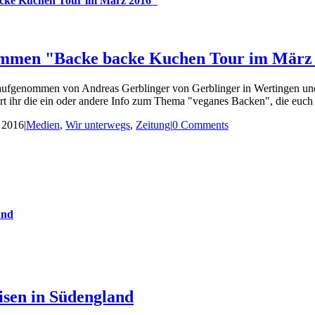
backe Kuchen Tour im März 2016"
stimmen "Backe backe Kuchen Tour im März
 aufgenommen von Andreas Gerblinger von Gerblinger in Wertingen und 
fahrt ihr die ein oder andere Info zum Thema "veganes Backen", die euch 
, 2016
|
Medien
,
Wir unterwegs
,
Zeitung
|
0 Comments
and
isen in Südengland