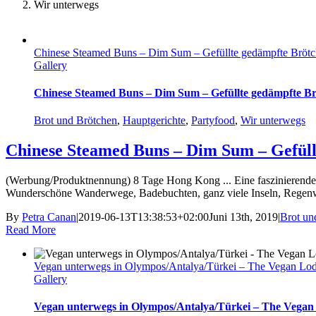
Wir unterwegs
Chinese Steamed Buns – Dim Sum – Gefüllte gedämpfte Bröt
Gallery
Chinese Steamed Buns – Dim Sum – Gefüllte gedämpfte B
Brot und Brötchen
,
Hauptgerichte
,
Partyfood
,
Wir unterwegs
Chinese Steamed Buns – Dim Sum – Gefüll
(Werbung/Produktnennung) 8 Tage Hong Kong ... Eine faszinierende, p
Wunderschöne Wanderwege, Badebuchten, ganz viele Inseln, Regenwald
By
Petra Canan
|
2019-06-13T13:38:53+02:00
Juni 13th, 2019
|
Brot un
Read More
Vegan unterwegs in Olympos/Antalya/Türkei – The Vegan Lodg
Gallery
Vegan unterwegs in Olympos/Antalya/Türkei – The Vegan 