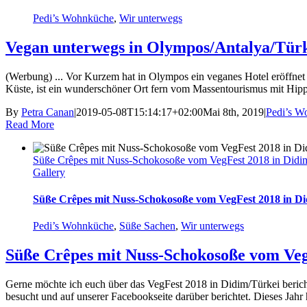
Pedi’s Wohnküche
,
Wir unterwegs
Vegan unterwegs in Olympos/Antalya/Türk
(Werbung) ... Vor Kurzem hat in Olympos ein veganes Hotel eröffnet
Küste, ist ein wunderschöner Ort fern vom Massentourismus mit Hippie-
By
Petra Canan
|
2019-05-08T15:14:17+02:00
Mai 8th, 2019
|
Pedi’s W
Read More
Süße Crêpes mit Nuss-Schokosoße vom VegFest 2018 in Didi
Gallery
Süße Crêpes mit Nuss-Schokosoße vom VegFest 2018 in D
Pedi’s Wohnküche
,
Süße Sachen
,
Wir unterwegs
Süße Crêpes mit Nuss-Schokosoße vom Veg
Gerne möchte ich euch über das VegFest 2018 in Didim/Türkei berichten
besucht und auf unserer Facebookseite darüber berichtet. Dieses Jahr