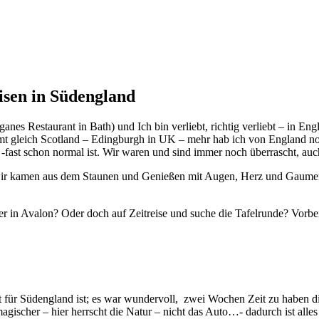
isen in Südengland
Restaurant in Bath) und Ich bin verliebt, richtig verliebt – in Engl
 gleich Scotland – Edingburgh in UK – mehr hab ich von England noc
-fast schon normal ist. Wir waren und sind immer noch überrascht, au
 kamen aus dem Staunen und Genießen mit Augen, Herz und Gaumen ni
r in Avalon? Oder doch auf Zeitreise und suche die Tafelrunde? Vorbei
t für Südengland ist; es war wundervoll, zwei Wochen Zeit zu haben di
 magischer – hier herrscht die Natur – nicht das Auto…- dadurch ist all