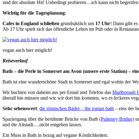
sind der absolute Hit! Unbedingt probieren…ich kann nicht begreif
Wichtig für die Tagesplanung
:
Cafes in England schließen
grundsätzlich um
17 Uhr
! Dann gibt es
Ab 17 Uhr spielt sich das öffentliche Leben im Pub oder in Restauran
vegan auch hier möglich!
Reiseverlauf
Bath – die Perle in Somerset am Avon (unsere erste Station) – ei
Bath ist eine wunderschöne Stadt in Somerset und egal wohin der Weg 
Wir buchten von daheim aus per Email und Telefon das
Marlborugh 
überall hin müssen und wie wir dort hin kommen, wo es leckeres veg
Sehr sehenswert
:
die römischen Bäder – the roman bath
– eins der be
Spaziergang über die berühmte Brücke von Bath
(Pulteney Bridge)
un
und die Altstadt….nicht entgehen lassen.
Ein Muss in Bath in bezug auf vegane Köstlichkeiten: