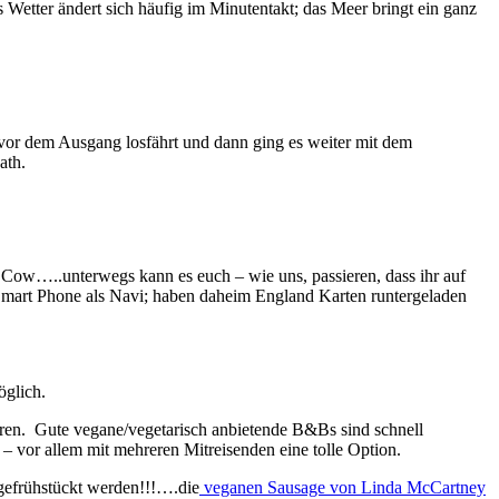
das Wetter ändert sich häufig im Minutentakt; das Meer bringt ein ganz
t vor dem Ausgang losfährt und dann ging es weiter mit dem
ath.
y Cow…..unterwegs kann es euch – wie uns, passieren, dass ihr auf
mart Phone als Navi; haben daheim England Karten runtergeladen
öglich.
en. Gute vegane/vegetarisch anbietende B&Bs sind schnell
– vor allem mit mehreren Mitreisenden eine tolle Option.
gefrühstückt werden!!!….die
veganen Sausage von Linda McCartney