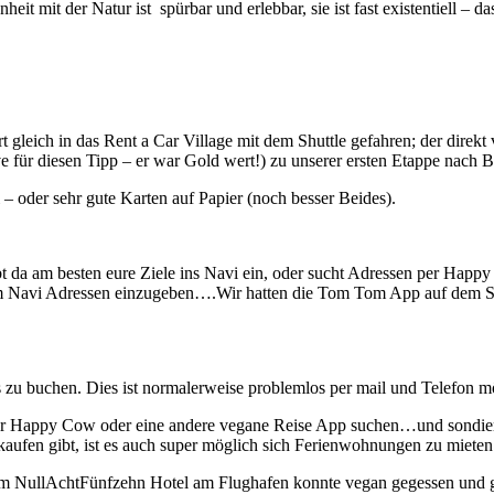
nheit mit der Natur ist spürbar und erlebbar, sie ist fast existentiell – 
 gleich in das Rent a Car Village mit dem Shuttle gefahren; der direk
ür diesen Tipp – er war Gold wert!) zu unserer ersten Etappe nach B
 oder sehr gute Karten auf Papier (noch besser Beides).
bt da am besten eure Ziele ins Navi ein, oder sucht Adressen per Happ
dem Navi Adressen einzugeben….Wir hatten die Tom Tom App auf dem S
us zu buchen. Dies ist normalerweise problemlos per mail und Telefon m
er Happy Cow oder eine andere vegane Reise App suchen…und sondier
aufen gibt, ist es auch super möglich sich Ferienwohnungen zu mieten 
 im NullAchtFünfzehn Hotel am Flughafen konnte vegan gegessen und 