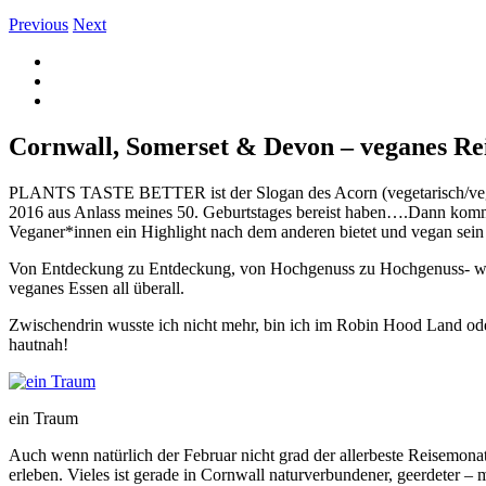
Previous
Next
View
Larger
Image
Cornwall, Somerset & Devon – veganes Re
PLANTS TASTE BETTER ist der Slogan des Acorn (vegetarisch/veganes 
2016 aus Anlass meines 50. Geburtstages bereist haben….Dann kommt
Veganer*innen ein Highlight nach dem anderen bietet und vegan sein 
Von Entdeckung zu Entdeckung, von Hochgenuss zu Hochgenuss- wir
veganes Essen all überall.
Zwischendrin wusste ich nicht mehr, bin ich im Robin Hood Land ode
hautnah!
ein Traum
Auch wenn natürlich der Februar nicht grad der allerbeste Reisemona
erleben. Vieles ist gerade in Cornwall naturverbundener, geerdeter –