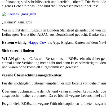
aufeinander, sind sehr hilfsbereit und herzlich – überall. Die Verbunde
eigenes Leben für das Land und die Lebewesen hier auf der Insel.
„Kleines“ ganz groß
Wir sind mit dem Flugzeug in London Stansteed gelandet und von dort
Leihwagen (Hertz über ADAC aus Deutschland gebucht, Danke Steve f
Extrem wichtig
:
Happy Cow
als App, England Karten auf dem Navi –
Sich zurecht finden:
WLAN
gibt es in Cafes und Restaurants, in B&Bs sehr oft; daher ge
einmal keine Verbindung mehr habt und dann ist es schwierig mit 
und wären ohne komplett aufgeschmissen gewesen….
vegane Übernachtungsmöglichkeiten:
Für die wichtigsten Stationen empfiehlt es sich bereits von daheim a
Über eine Suchmaschine den Ort und vegan eingeben bspw. oder üb
ausgebucht – daher vorplanen. Da es überall vegane Lebensmittel zu k
Es gibt viele B&Bs, die vegane Frühstücksoptionen anbieten, sogar