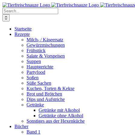
Skip
Facebook
YouTube
X
Pinterest
Instagram
to
Search
content
for:
Startseite
Rezepte
Milch- / Käseersatz
Gewürzmischungen
Frühstück
Salate & Vorspeisen
Suppen
Hauptgerichte
Partyfood
Soßen
Süße Sachen
Kuchen, Torten & Kekse
Brot und Brötchen
Dips und Aufstriche
Getränke
Getränke mit Alkohol
Getränke ohne Alkohol
Sonstiges aus der Hexenküche
Bücher
Band 1