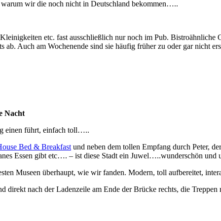
en warum wir die noch nicht in Deutschland bekommen…..
 Kleinigkeiten etc. fast ausschließlich nur noch im Pub. Bistroähnliche 
ts ab. Auch am Wochenende sind sie häufig früher zu oder gar nicht er
ne Nacht
einen führt, einfach toll…..
House Bed & Breakfast
und neben dem tollen Empfang durch Peter, der 
anes Essen gibt etc…. – ist diese Stadt ein Juwel…..wunderschön und u
sten Museen überhaupt, wie wir fanden. Modern, toll aufbereitet, interak
d direkt nach der Ladenzeile am Ende der Brücke rechts, die Treppen r