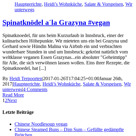
Hauptgerichte
,
Heidi’s Wohnküche
,
Salate & Vorspeisen
,
Wir
unterwegs
Spinatknödel a´la Grazyna #vegan
Spinatknoedel, für uns beim Kurzurlaub in Innsbruck, einer der
kulinarischen Höhepunkte. Wir mieteten uns ein bei Grazyna und
Gerhard sowie Hündin Malina via Airbnb ein und verbrachten
wunderbare Stunden in und um Innsbruck; gekrönt natürlich vom
weltklasse veganen Essen Grazynas...ein absoluter "Geheimtipp"
für Alle, die sich verwöhnen lassen wollen. Eins ihrer Rezepte, die
Spinatknoedel, hat [...]
By
Heidi Terpoorten
|
2017-01-26T17:04:25+01:00
Januar 26th,
2017
|
Hauptgerichte
,
Heidi’s Wohnküche
,
Salate & Vorspeisen
,
Wir
unterwegs
|
4 Comments
Read More
1
2
Next
Letzte Beiträge
Chinese Noodlesoup vegan
Chinese Steamed Buns – Dim Sum – Gefüllte gedämpfte
Brötchen