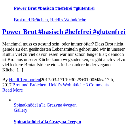
Power Brot #basisch #hefefrei #glutenfrei
Brot und Brötchen
,
Heidi’s Wohnküche
Power Brot #basisch #hefefrei #glutenfrei
Manchmal muss es gesund sein, oder immer öfter? Dass Brot nicht
gerade zu den gesündesten Lebensmitteln gehört und wir in unserer
Kultur viel zu viel davon essen war mir schon länger klar; dennoch
ist Brot aus unserer Küche kaum wegzudenken; es gibt auch viel zu
viel leckere Brotaufstriche etc. - insbesondere in der veganen
Küche. [...]
By
Heidi Terpoorten
|
2017-03-17T19:30:29+01:00
März 17th,
2017
|
Brot und Brötchen
,
Heidi’s Wohnküche
|
3 Comments
Read More
Spinatknödel a´la Grazyna #vegan
Gallery
Spinatknödel a´la Grazyna #vegan