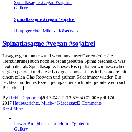
Spinatlasagne #vegan #sojafrei
Gallery
Spinatlasagne #vegan #sojafrei
Hauptgerichte
,
Milch- / Käseersatz
Spinatlasagne #vegan #sojafrei
Lasagne geht immer - und wenn uns unser Garten (oder die
Tiefkühltruhe) auch noch selbst angebauten Spinat beschenkt, was
liegt näher als Spinatlasagne. Dieses Rezept haben wir inzwischen
zigfach gekocht und diese Lasagne schmeckt uns insbesondere mit
einem tollen Glas Rotwein und grünem Salat immer wieder. Ein
leichtes und feines Essen; gelingsicher auch oder gerade wenn sich
Besuch [...]
By
Heidi Terpoorten
|
2017-04-17T13:57:04+02:00
April 17th,
2017
|
Hauptgerichte
,
Milch- / Käseersatz
|
2 Comments
Read More
Power Brot #basisch #hefefrei #glutenfrei
Gallery