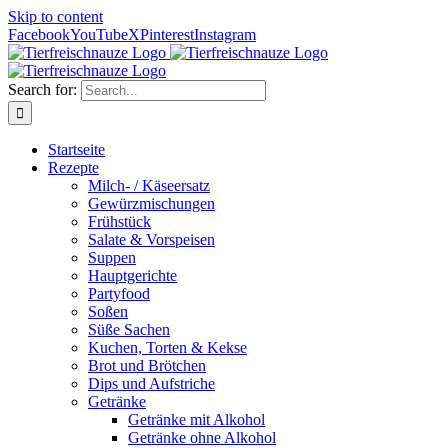
Skip to content
Facebook
YouTube
X
Pinterest
Instagram
Search for:
Startseite
Rezepte
Milch- / Käseersatz
Gewürzmischungen
Frühstück
Salate & Vorspeisen
Suppen
Hauptgerichte
Partyfood
Soßen
Süße Sachen
Kuchen, Torten & Kekse
Brot und Brötchen
Dips und Aufstriche
Getränke
Getränke mit Alkohol
Getränke ohne Alkohol