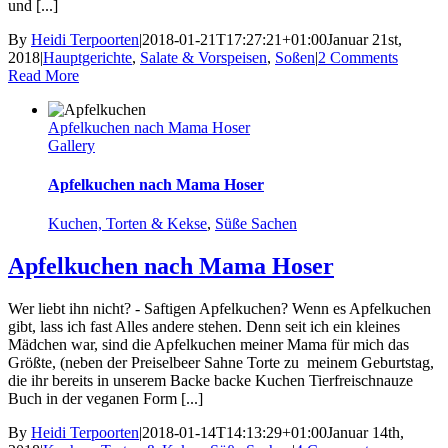
und [...]
By
Heidi Terpoorten
|
2018-01-21T17:27:21+01:00
Januar 21st,
2018
|
Hauptgerichte
,
Salate & Vorspeisen
,
Soßen
|
2 Comments
Read More
Apfelkuchen nach Mama Hoser
Gallery
Apfelkuchen nach Mama Hoser
Kuchen, Torten & Kekse
,
Süße Sachen
Apfelkuchen nach Mama Hoser
Wer liebt ihn nicht? - Saftigen Apfelkuchen? Wenn es Apfelkuchen
gibt, lass ich fast Alles andere stehen. Denn seit ich ein kleines
Mädchen war, sind die Apfelkuchen meiner Mama für mich das
Größte, (neben der Preiselbeer Sahne Torte zu meinem Geburtstag,
die ihr bereits in unserem Backe backe Kuchen Tierfreischnauze
Buch in der veganen Form [...]
By
Heidi Terpoorten
|
2018-01-14T14:13:29+01:00
Januar 14th,