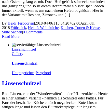
nach Ostern, gelang es mir. Doch Hefegebäck schmeckt zumindest
uns ganzjährig und so ist dieses Rezept zwar a bisserl spät, jedoch
immer aktuell, wenn es uns nach einem Hefebrot gelüstet. Hier in
der Variante mit Rosinen, Zitronen- und [...]
By
Heidi Terpoorten
|
2018-04-06T13:54:20+02:00
April 6th,
2018
|
Frühstück
,
Heidi’s Wohnküche
,
Kuchen, Torten & Kekse
,
Süße Sachen
|
0 Comments
Read More
Linsenschnitzel
Gallery
Linsenschnitzel
Hauptgerichte
,
Partyfood
Linsenschnitzel
Rote Linsen, eine der "Wunderwaffen" in der Pflanzenküche. Heute
in einer genialen Variante - nämlich als Schnitzel oder Patties. Für
Fans der herzhaften Küche einfach mega lecker. Rote Linsen
sättigen lange und lassen den Blutzuckerspiegel nur langsam