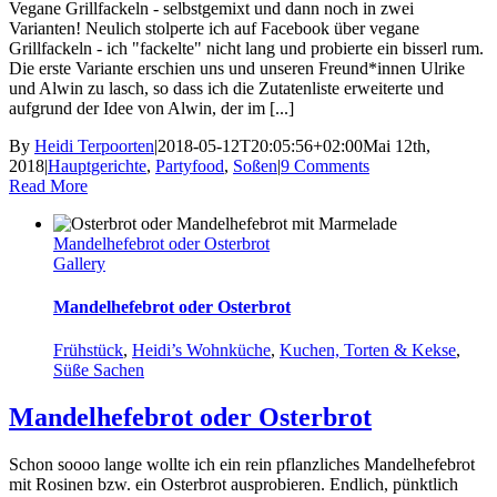
Vegane Grillfackeln - selbstgemixt und dann noch in zwei
Varianten! Neulich stolperte ich auf Facebook über vegane
Grillfackeln - ich "fackelte" nicht lang und probierte ein bisserl rum.
Die erste Variante erschien uns und unseren Freund*innen Ulrike
und Alwin zu lasch, so dass ich die Zutatenliste erweiterte und
aufgrund der Idee von Alwin, der im [...]
By
Heidi Terpoorten
|
2018-05-12T20:05:56+02:00
Mai 12th,
2018
|
Hauptgerichte
,
Partyfood
,
Soßen
|
9 Comments
Read More
Mandelhefebrot oder Osterbrot
Gallery
Mandelhefebrot oder Osterbrot
Frühstück
,
Heidi’s Wohnküche
,
Kuchen, Torten & Kekse
,
Süße Sachen
Mandelhefebrot oder Osterbrot
Schon soooo lange wollte ich ein rein pflanzliches Mandelhefebrot
mit Rosinen bzw. ein Osterbrot ausprobieren. Endlich, pünktlich