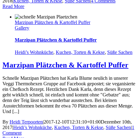
2018
|
Kuchen, Torten & Kekse
,
Süße Sachen
|
4 Comments
Read More
Marzipan Plätzchen & Kartoffel Puffer
Gallery
Marzipan Plätzchen & Kartoffel Puffer
Heidi’s Wohnküche
,
Kuchen, Torten & Kekse
,
Süße Sachen
Marzipan Plätzchen & Kartoffel Puffer
Schnelle Marzipan Plätzchen hat Karla Blume neulich in unserer
Veggi Thermohexen Gruppe auf Facebook gepostet; sie veganisierte
ein Chefkoch Rezept. Herzlichen Dank Karla, denn dieses Rezept
geht wirklich schnell, ist einfach und kommt ohne "Gebatze" aus;
denn der Teig lässt sich wunderbar ausstechen. Bei kleinen
Ausstechformen bekommt ihr etwa 70 Plätzchen aus dieser Menge.
Und [...]
By
Heidi Terpoorten
|
2017-12-10T12:31:10+01:00
Dezember 10th,
2017
|
Heidi’s Wohnküche
,
Kuchen, Torten & Kekse
,
Süße Sachen
|
1
Comment