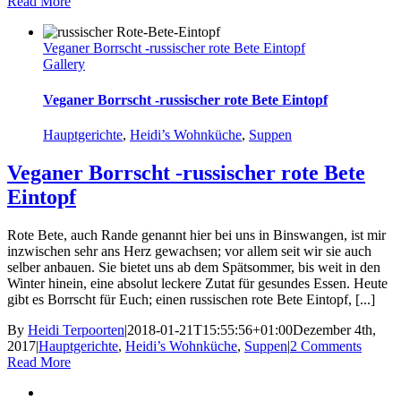
Read More
Veganer Borrscht -russischer rote Bete Eintopf
Gallery
Veganer Borrscht -russischer rote Bete Eintopf
Hauptgerichte
,
Heidi’s Wohnküche
,
Suppen
Veganer Borrscht -russischer rote Bete
Eintopf
Rote Bete, auch Rande genannt hier bei uns in Binswangen, ist mir
inzwischen sehr ans Herz gewachsen; vor allem seit wir sie auch
selber anbauen. Sie bietet uns ab dem Spätsommer, bis weit in den
Winter hinein, eine absolut leckere Zutat für gesundes Essen. Heute
gibt es Borrscht für Euch; einen russischen rote Bete Eintopf, [...]
By
Heidi Terpoorten
|
2018-01-21T15:55:56+01:00
Dezember 4th,
2017
|
Hauptgerichte
,
Heidi’s Wohnküche
,
Suppen
|
2 Comments
Read More