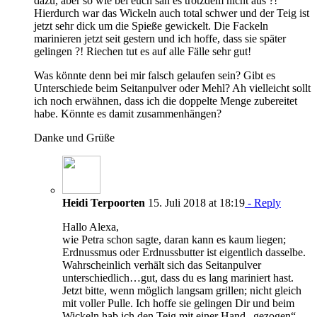
dazu, aber so wie bei euch sah es trotzdem nicht aus ?!
Hierdurch war das Wickeln auch total schwer und der Teig ist
jetzt sehr dick um die Spieße gewickelt. Die Fackeln
marinieren jetzt seit gestern und ich hoffe, dass sie später
gelingen ?! Riechen tut es auf alle Fälle sehr gut!
Was könnte denn bei mir falsch gelaufen sein? Gibt es
Unterschiede beim Seitanpulver oder Mehl? Ah vielleicht sollt
ich noch erwähnen, dass ich die doppelte Menge zubereitet
habe. Könnte es damit zusammenhängen?
Danke und Grüße
Heidi Terpoorten
15. Juli 2018 at 18:19
- Reply
Hallo Alexa,
wie Petra schon sagte, daran kann es kaum liegen;
Erdnussmus oder Erdnussbutter ist eigentlich dasselbe.
Wahrscheinlich verhält sich das Seitanpulver
unterschiedlich…gut, dass du es lang mariniert hast.
Jetzt bitte, wenn möglich langsam grillen; nicht gleich
mit voller Pulle. Ich hoffe sie gelingen Dir und beim
Wickeln hab ich den Teig mit einer Hand „gezogen“