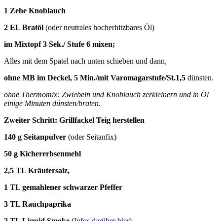
1 Zehe Knoblauch
2 EL Bratöl
(oder neutrales hocherhitzbares Öl)
im Mixtopf 3 Sek./ Stufe 6 mixen;
Alles mit dem Spatel nach unten schieben und dann,
ohne MB im Deckel, 5 Min./mit Varomagarstufe/St.1,5
dünsten.
ohne Thermomix: Zwiebeln und Knoblauch zerkleinern und in Öl
einige Minuten dünsten/braten.
Zweiter Schritt: Grillfackel Teig herstellen
140 g Seitanpulver
(oder Seitanfix)
50 g Kichererbsenmehl
2,5 TL Kräutersalz,
1 TL gemahlener schwarzer Pfeffer
3 TL Rauchpaprika
2 TL Liquid Smoke
(
Infos darüber hier
)