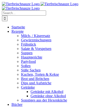
Skip
Facebook
YouTube
X
Pinterest
Instagram
to
content
Search
for:
Startseite
Rezepte
Milch- / Käseersatz
Gewürzmischungen
Frühstück
Salate & Vorspeisen
Suppen
Hauptgerichte
Partyfood
Soßen
Süße Sachen
Kuchen, Torten & Kekse
Brot und Brötchen
Dips und Aufstriche
Getränke
Getränke mit Alkohol
Getränke ohne Alkohol
Sonstiges aus der Hexenküche
Bücher