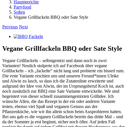
Hauptgerichte
Partyfood
Soßen
Vegane Grillfackeln BBQ oder Sate Style
Previous
Next
View
Larger
Image
Vegane Grillfackeln BBQ oder Sate Style
Vegane Grillfackeln – selbstgemixt und dann noch in zwei
Varianten! Neulich stolperte ich auf Facebook über vegane
Grillfackeln – ich „fackelte“ nicht lang und probierte ein bisserl rum.
Die erste Variante erschien uns und unseren Freund*innen Ulrike
und Alwin zu lasch, so dass ich die Zutatenliste erweiterte und
aufgrund der Idee von Alwin, der im Ursprungsberuf Koch ist, auch
noch zusätzlich zur BBQ eine Sate Variante entwickelte. Wir sind
begeistert von dieser schnell zusammengemixten Grillidee. Ich
wünsche Allen, die das Rezept in der ein oder anderen Variante
testen, ebenso viel Spaß und veganen Genuss aus der
Pflanzenküche, wie wir ihn allein schon beim Ausprobieren hatten.
Bei uns gab es die veganen Grillfackeln bereits das dritte Mal – und
da der Sommer ja erst beginnt, sicher noch öfter. Auf jeden Fall
punktet ihr damit auf jedem Grillfest mit diesem Hochgenuss aus der