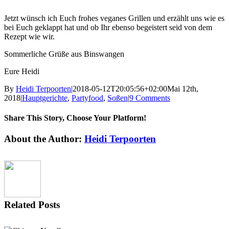
Jetzt wünsch ich Euch frohes veganes Grillen und erzählt uns wie es
bei Euch geklappt hat und ob Ihr ebenso begeistert seid von dem
Rezept wie wir.
Sommerliche Grüße aus Binswangen
Eure Heidi
By
Heidi Terpoorten
|
2018-05-12T20:05:56+02:00
Mai 12th,
2018
|
Hauptgerichte
,
Partyfood
,
Soßen
|
9 Comments
Share This Story, Choose Your Platform!
Facebook
X
Reddit
LinkedIn
Tumblr
Pinterest
Vk
Email
About the Author:
Heidi Terpoorten
Related Posts