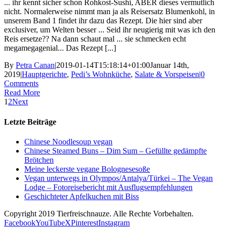
... ihr kennt sicher schon Rohkost-Sushi, ABER dieses vermutlich
nicht. Normalerweise nimmt man ja als Reisersatz Blumenkohl, in
unserem Band 1 findet ihr dazu das Rezept. Die hier sind aber
exclusiver, um Welten besser ... Seid ihr neugierig mit was ich den
Reis ersetze?? Na dann schaut mal ... sie schmecken echt
megamegagenial... Das Rezept [...]
By
Petra Canan
|
2019-01-14T15:18:14+01:00
Januar 14th,
2019
|
Hauptgerichte
,
Pedi’s Wohnküche
,
Salate & Vorspeisen
|
0
Comments
Read More
1
2
Next
Letzte Beiträge
Chinese Noodlesoup vegan
Chinese Steamed Buns – Dim Sum – Gefüllte gedämpfte
Brötchen
Meine leckerste vegane Bolognesesoße
Vegan unterwegs in Olympos/Antalya/Türkei – The Vegan
Lodge – Fotoreisebericht mit Ausflugsempfehlungen
Geschichteter Apfelkuchen mit Biss
Copyright 2019 Tierfreischnauze. Alle Rechte Vorbehalten.
Facebook
YouTube
X
Pinterest
Instagram