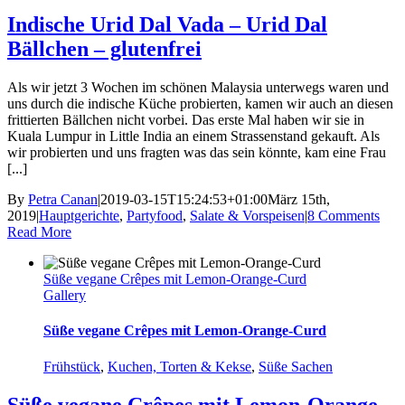
Indische Urid Dal Vada – Urid Dal
Bällchen – glutenfrei
Als wir jetzt 3 Wochen im schönen Malaysia unterwegs waren und
uns durch die indische Küche probierten, kamen wir auch an diesen
frittierten Bällchen nicht vorbei. Das erste Mal haben wir sie in
Kuala Lumpur in Little India an einem Strassenstand gekauft. Als
wir probierten und uns fragten was das sein könnte, kam eine Frau
[...]
By
Petra Canan
|
2019-03-15T15:24:53+01:00
März 15th,
2019
|
Hauptgerichte
,
Partyfood
,
Salate & Vorspeisen
|
8 Comments
Read More
Süße vegane Crêpes mit Lemon-Orange-Curd
Gallery
Süße vegane Crêpes mit Lemon-Orange-Curd
Frühstück
,
Kuchen, Torten & Kekse
,
Süße Sachen
Süße vegane Crêpes mit Lemon-Orange-