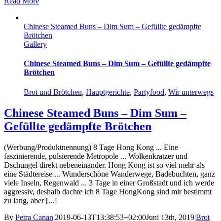
Read More
Chinese Steamed Buns – Dim Sum – Gefüllte gedämpfte
Brötchen
Gallery
Chinese Steamed Buns – Dim Sum – Gefüllte gedämpfte
Brötchen
Brot und Brötchen
,
Hauptgerichte
,
Partyfood
,
Wir unterwegs
Chinese Steamed Buns – Dim Sum –
Gefüllte gedämpfte Brötchen
(Werbung/Produktnennung) 8 Tage Hong Kong ... Eine
faszinierende, pulsierende Metropole ... Wolkenkratzer und
Dschungel direkt nebeneinander. Hong Kong ist so viel mehr als
eine Städtereise ... Wunderschöne Wanderwege, Badebuchten, ganz
viele Inseln, Regenwald ... 3 Tage in einer Großstadt und ich werde
aggressiv, deshalb dachte ich 8 Tage HongKong sind mir bestimmt
zu lang, aber [...]
By
Petra Canan
|
2019-06-13T13:38:53+02:00
Juni 13th, 2019
|
Brot