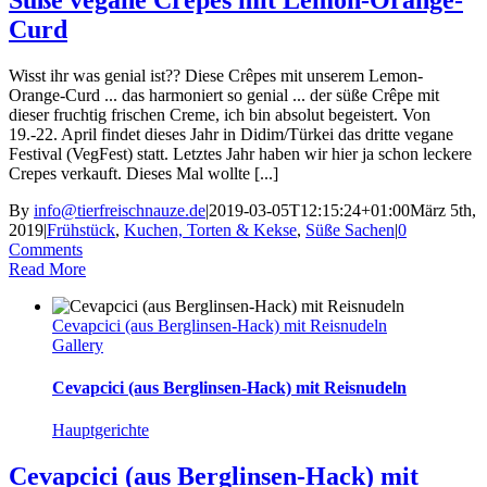
Curd
Wisst ihr was genial ist?? Diese Crêpes mit unserem Lemon-
Orange-Curd ... das harmoniert so genial ... der süße Crêpe mit
dieser fruchtig frischen Creme, ich bin absolut begeistert. Von
19.-22. April findet dieses Jahr in Didim/Türkei das dritte vegane
Festival (VegFest) statt. Letztes Jahr haben wir hier ja schon leckere
Crepes verkauft. Dieses Mal wollte [...]
By
info@tierfreischnauze.de
|
2019-03-05T12:15:24+01:00
März 5th,
2019
|
Frühstück
,
Kuchen, Torten & Kekse
,
Süße Sachen
|
0
Comments
Read More
Cevapcici (aus Berglinsen-Hack) mit Reisnudeln
Gallery
Cevapcici (aus Berglinsen-Hack) mit Reisnudeln
Hauptgerichte
Cevapcici (aus Berglinsen-Hack) mit