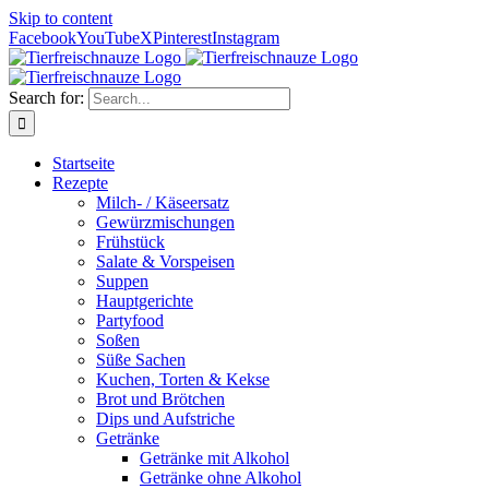
Skip to content
Facebook
YouTube
X
Pinterest
Instagram
Search for:
Startseite
Rezepte
Milch- / Käseersatz
Gewürzmischungen
Frühstück
Salate & Vorspeisen
Suppen
Hauptgerichte
Partyfood
Soßen
Süße Sachen
Kuchen, Torten & Kekse
Brot und Brötchen
Dips und Aufstriche
Getränke
Getränke mit Alkohol
Getränke ohne Alkohol