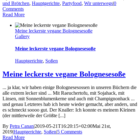
und Brötchen
,
Hauptgerichte
,
Partyfood
,
Wir unterwegs
|
0
Comments
Read More
Meine leckerste vegane Bolognesesoße
Gallery
Meine leckerste vegane Bolognesesoße
Hauptgerichte
,
Soßen
Meine leckerste vegane Bolognesesoße
... ja klar, wir haben einige Bolognesesossen in unseren Büchern die
alle extrem lecker sind ... Mit Raeuchertofu, mit Sojahack, mit
Linsen, mit Sonnenblumenkerne und auch mit Champignonhack ...
und genau Letzteres hab ich heute wieder gemacht, aber anders, und
es schmeckt soooo gut. Der Knaller: Ich konnte es meinem Kleinen
(der mittlerweile der Größte [...]
By
Petra Canan
|
2019-05-21T16:20:15+02:00
Mai 21st,
2019
|
Hauptgerichte
,
Soßen
|
5 Comments
Read More