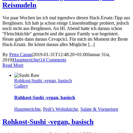
Reisnudeln
Vor paar Wochen las ich mal irgendwo diesen Hack-Ersatz-Tipp aus
Berglinsen. Ich hab ja schon einige Linsenbratlinge probiert, jedoch
noch nicht aus Berglinsen. An Hl. Abend hatte ich daraus schon
''Fleischküchle'' gemacht und die ganze Family war begeistert.
Heute gabs dann daraus Cevapcici. Für mich im Moment der Beste
Hack-Ersatz. Ihr könnt daraus alles Mögliche [...]
By
Petra Canan
|
2019-01-31T12:48:20+01:00
Januar 31st,
2019
|
Hauptgerichte
|
14 Comments
Read More
Rohkost-Sushi -vegan, basisch
Gallery
Rohkost-Sushi -vegan, basisch
Hauptgerichte
,
Pedi’s Wohnküche
,
Salate & Vorspeisen
Rohkost-Sushi -vegan, basisch