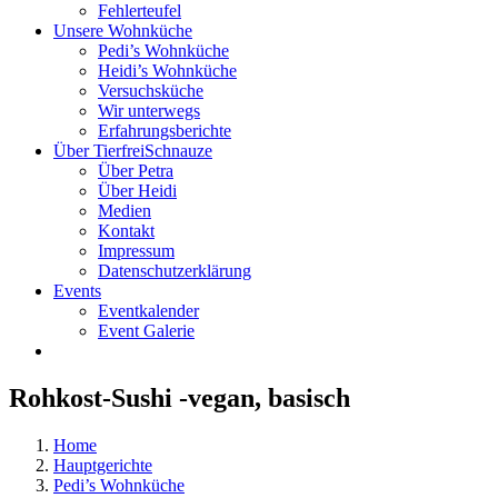
Fehlerteufel
Unsere Wohnküche
Pedi’s Wohnküche
Heidi’s Wohnküche
Versuchsküche
Wir unterwegs
Erfahrungsberichte
Über TierfreiSchnauze
Über Petra
Über Heidi
Medien
Kontakt
Impressum
Datenschutzerklärung
Events
Eventkalender
Event Galerie
Rohkost-Sushi -vegan, basisch
Home
Hauptgerichte
Pedi’s Wohnküche