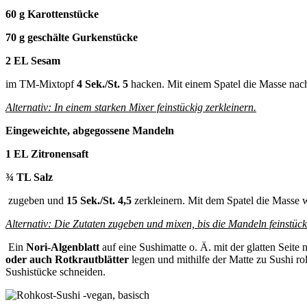
60 g Karottenstücke
70 g gesch
ä
lte Gurkenstücke
2 EL Sesam
im TM-Mixtopf
4 Sek./St. 5
hacken. Mit einem Spatel die Masse nach
Alternativ: In einem starken Mixer feinstückig zerkleinern.
Eingeweichte, abgegossene Mandeln
1 EL Zitronensaft
¾ TL Salz
zugeben und
15 Sek./St. 4,5
zerkleinern. Mit dem Spatel die Masse
Alternativ: Die Zutaten zugeben und mixen, bis die Mandeln feinstück
Ein
Nori-Algenblatt
auf eine Sushimatte o. Ä. mit der glatten Seite
oder auch Rotkrautblätter
legen und mithilfe der Matte zu Sushi rol
Sushistücke schneiden.