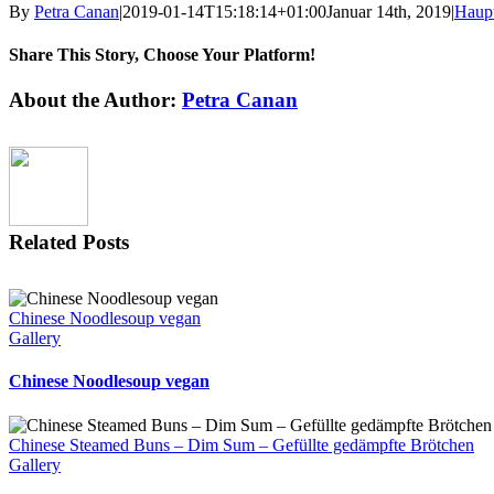
By
Petra Canan
|
2019-01-14T15:18:14+01:00
Januar 14th, 2019
|
Haupt
Share This Story, Choose Your Platform!
Facebook
X
Reddit
LinkedIn
Tumblr
Pinterest
Vk
Email
About the Author:
Petra Canan
Related Posts
Chinese Noodlesoup vegan
Gallery
Chinese Noodlesoup vegan
Chinese Steamed Buns – Dim Sum – Gefüllte gedämpfte Brötchen
Gallery