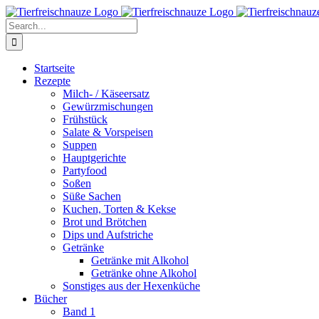
Skip
Facebook
YouTube
X
Pinterest
Instagram
to
Search
content
for:
Startseite
Rezepte
Milch- / Käseersatz
Gewürzmischungen
Frühstück
Salate & Vorspeisen
Suppen
Hauptgerichte
Partyfood
Soßen
Süße Sachen
Kuchen, Torten & Kekse
Brot und Brötchen
Dips und Aufstriche
Getränke
Getränke mit Alkohol
Getränke ohne Alkohol
Sonstiges aus der Hexenküche
Bücher
Band 1