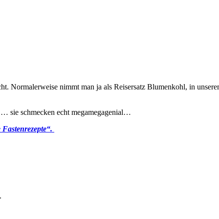
cht. Normalerweise nimmt man ja als Reisersatz Blumenkohl, in unser
mal … sie schmecken echt megamegagenial…
e Fastenrezepte“.
.