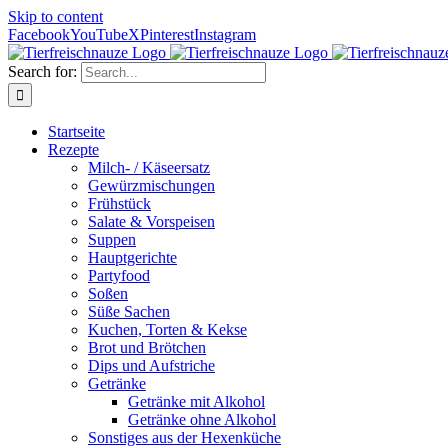
Skip to content
Facebook
YouTube
X
Pinterest
Instagram
Search for:
Startseite
Rezepte
Milch- / Käseersatz
Gewürzmischungen
Frühstück
Salate & Vorspeisen
Suppen
Hauptgerichte
Partyfood
Soßen
Süße Sachen
Kuchen, Torten & Kekse
Brot und Brötchen
Dips und Aufstriche
Getränke
Getränke mit Alkohol
Getränke ohne Alkohol
Sonstiges aus der Hexenküche