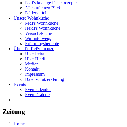
Pedi’s knallige Fastenrezepte
Alle auf einen Blick
Fehlerteufel
Unsere Wohnküche
Pedi’s Wohnküche
Heidi’s Wohnküche
Versuchsküche
Wir unterwegs
Erfahrungsberichte
Über TierfreiSchnauze
Über Petra
Über Heidi
Medien
Kontakt
Impressum
Datenschutzerklärung
Events
Eventkalender
Event Galerie
Zeitung
Home