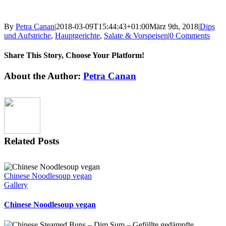
By
Petra Canan
|
2018-03-09T15:44:43+01:00
März 9th, 2018
|
Dips
und Aufstriche
,
Hauptgerichte
,
Salate & Vorspeisen
|
0 Comments
Share This Story, Choose Your Platform!
Facebook
X
Reddit
LinkedIn
Tumblr
Pinterest
Vk
Email
About the Author:
Petra Canan
Related Posts
Chinese Noodlesoup vegan
Gallery
Chinese Noodlesoup vegan