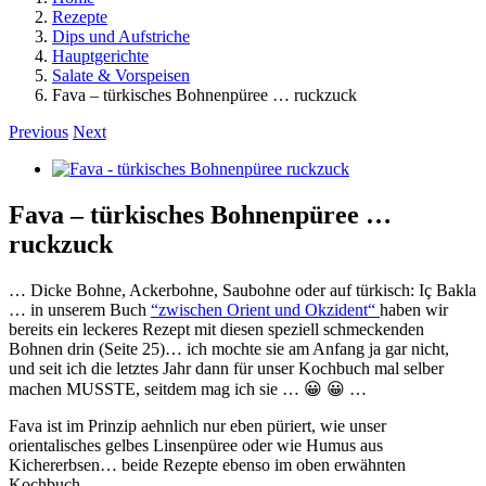
Rezepte
Dips und Aufstriche
Hauptgerichte
Salate & Vorspeisen
Fava – türkisches Bohnenpüree … ruckzuck
Previous
Next
View
Larger
Image
Fava – türkisches Bohnenpüree …
ruckzuck
… Dicke Bohne, Ackerbohne, Saubohne oder auf türkisch: Iç Bakla
… in unserem Buch
“zwischen Orient und Okzident“
haben wir
bereits ein leckeres Rezept mit diesen speziell schmeckenden
Bohnen drin (Seite 25)… ich mochte sie am Anfang ja gar nicht,
und seit ich die letztes Jahr dann für unser Kochbuch mal selber
machen MUSSTE, seitdem mag ich sie … 😀 😀 …
Fava ist im Prinzip aehnlich nur eben püriert, wie unser
orientalisches gelbes Linsenpüree oder wie Humus aus
Kichererbsen… beide Rezepte ebenso im oben erwähnten
Kochbuch…