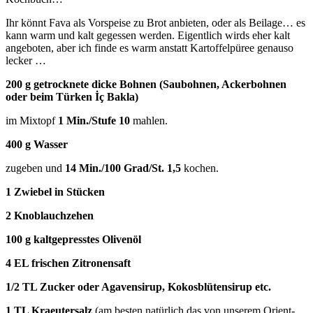
Ihr könnt Fava als Vorspeise zu Brot anbieten, oder als Beilage… es
kann warm und kalt gegessen werden. Eigentlich wirds eher kalt
angeboten, aber ich finde es warm anstatt Kartoffelpüree genauso
lecker …
200 g getrocknete dicke Bohnen (Saubohnen, Ackerbohnen
oder beim Türken İç Bakla)
im Mixtopf
1 Min./Stufe 10
mahlen.
400 g Wasser
zugeben und
14 Min./100 Grad/St. 1,5
kochen.
1 Zwiebel in Stücken
2 Knoblauchzehen
100 g kaltgepresstes Olivenöl
4 EL frischen Zitronensaft
1/2 TL Zucker oder Agavensirup, Kokosblütensirup etc.
1 TL Kraeutersalz
(am besten natürlich das von unserem Orient-