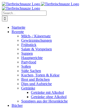
Skip
Facebook
YouTube
X
Pinterest
Instagram
to
content
Search
for:
Startseite
Rezepte
Milch- / Käseersatz
Gewürzmischungen
Frühstück
Salate & Vorspeisen
Suppen
Hauptgerichte
Partyfood
Soßen
Süße Sachen
Kuchen, Torten & Kekse
Brot und Brötchen
Dips und Aufstriche
Getränke
Getränke mit Alkohol
Getränke ohne Alkohol
Sonstiges aus der Hexenküche
Bücher