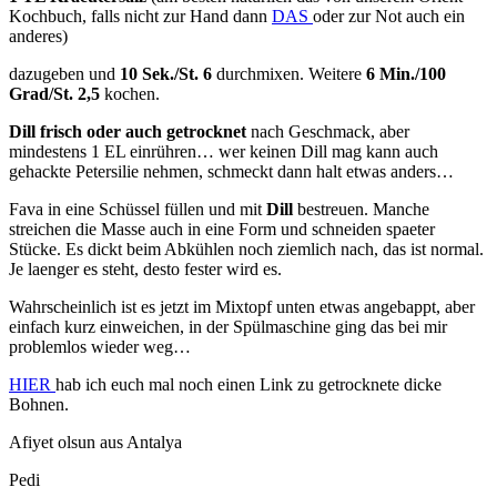
Kochbuch, falls nicht zur Hand dann
DAS
oder zur Not auch ein
anderes)
dazugeben und
10 Sek./St. 6
durchmixen. Weitere
6 Min./100
Grad/St. 2,5
kochen.
Dill frisch oder auch getrocknet
nach Geschmack, aber
mindestens 1 EL einrühren… wer keinen Dill mag kann auch
gehackte Petersilie nehmen, schmeckt dann halt etwas anders…
Fava in eine Schüssel füllen und mit
Dill
bestreuen. Manche
streichen die Masse auch in eine Form und schneiden spaeter
Stücke. Es dickt beim Abkühlen noch ziemlich nach, das ist normal.
Je laenger es steht, desto fester wird es.
Wahrscheinlich ist es jetzt im Mixtopf unten etwas angebappt, aber
einfach kurz einweichen, in der Spülmaschine ging das bei mir
problemlos wieder weg…
HIER
hab ich euch mal noch einen Link zu getrocknete dicke
Bohnen.
Afiyet olsun aus Antalya
Pedi