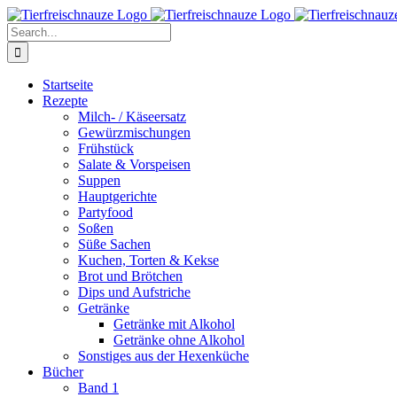
Skip
Facebook
YouTube
X
Pinterest
Instagram
to
Search
content
for:
Startseite
Rezepte
Milch- / Käseersatz
Gewürzmischungen
Frühstück
Salate & Vorspeisen
Suppen
Hauptgerichte
Partyfood
Soßen
Süße Sachen
Kuchen, Torten & Kekse
Brot und Brötchen
Dips und Aufstriche
Getränke
Getränke mit Alkohol
Getränke ohne Alkohol
Sonstiges aus der Hexenküche
Bücher
Band 1