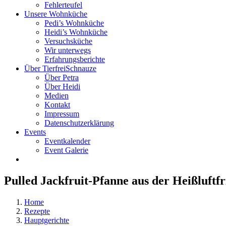
Fehlerteufel
Unsere Wohnküche
Pedi’s Wohnküche
Heidi’s Wohnküche
Versuchsküche
Wir unterwegs
Erfahrungsberichte
Über TierfreiSchnauze
Über Petra
Über Heidi
Medien
Kontakt
Impressum
Datenschutzerklärung
Events
Eventkalender
Event Galerie
Pulled Jackfruit-Pfanne aus der Heißluftfr
Home
Rezepte
Hauptgerichte