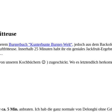
itteuse
nserem
Burgerbuch “Kunterbunte Burger-Welt“,
jedoch aus dem Backofen
uftfritteuse. Innerhalb 25 Minuten habt ihr ein geniales Jackfruit-Erg
n…
von unseren Kochbüchern 😉 ) zugeschickt. Wo es letztendlich herkom
 ca. 5 Min.
anbraten. Ich hab die ganz normale von Delonghi ohne Grillf