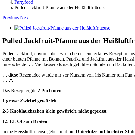
Partyfood
Pulled Jackfruit-Pfanne aus der Heißluftfritteuse
Previous
Next
View
Larger
Image
Pulled Jackfruit-Pfanne aus der Heißluftfr
Pulled Jackfruit, davon haben wir ja bereits ein leckeres Rezept in u
einer bunten Pfanne mit Bohnen, Paprika und Jackfruit aus der Heissl
unterscheiden… Viel besser als nach gefühlten Stunden im Backofe
… diese Rezeptidee wurde mir vor Kurzem von Iris Karner (ein Fan 
… 🙂
Das Rezept ergibt
2 Portionen
1 grosse Zwiebel gewürfelt
2-3 Knoblauchzehen klein gewürfelt, nicht gepresst
1,5 EL Öl
zum Braten
in die Heissluftfritteuse geben und mit
Unterhitze auf höchster Stufe