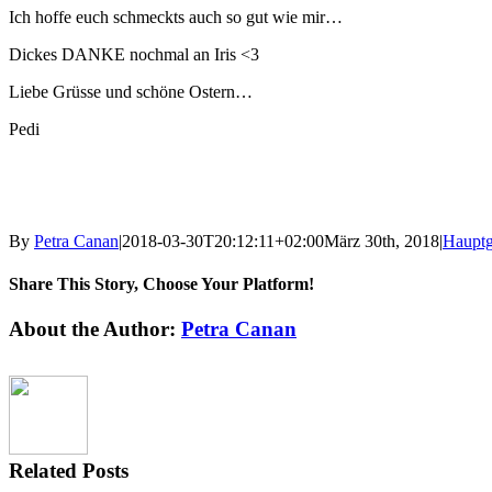
Ich hoffe euch schmeckts auch so gut wie mir…
Dickes DANKE nochmal an Iris <3
Liebe Grüsse und schöne Ostern…
Pedi
By
Petra Canan
|
2018-03-30T20:12:11+02:00
März 30th, 2018
|
Hauptg
Share This Story, Choose Your Platform!
Facebook
X
Reddit
LinkedIn
Tumblr
Pinterest
Vk
Email
About the Author:
Petra Canan
Related Posts