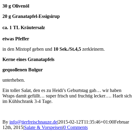
30 g Olivenöl
20 g Granatapfel-Essigsirup
ca. 1 TL Kräutersalz
etwas Pfeffer
in den Mixtopf geben und
10 Sek./St.4,5
zerkleinern.
Kerne eines Granatapfels
gequollenen Bulgur
unterheben.
Ein toller Salat, den es zu Heidi’s Geburtstag gab… wir haben
Wraps damit gefüllt… super frisch und fruchtig lecker…. Haelt sich
im Kühlschrank 3-4 Tage.
By
info@tierfreischnauze.de
|
2015-02-12T11:35:46+01:00
Februar
12th, 2015
|
Salate & Vorspeisen
|
0 Comments