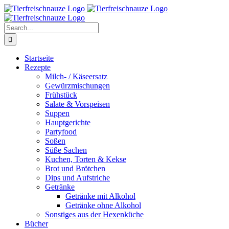
Skip
Facebook
YouTube
X
Pinterest
Instagram
to
content
Search
for:
Startseite
Rezepte
Milch- / Käseersatz
Gewürzmischungen
Frühstück
Salate & Vorspeisen
Suppen
Hauptgerichte
Partyfood
Soßen
Süße Sachen
Kuchen, Torten & Kekse
Brot und Brötchen
Dips und Aufstriche
Getränke
Getränke mit Alkohol
Getränke ohne Alkohol
Sonstiges aus der Hexenküche
Bücher