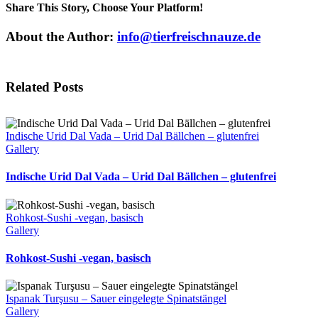
Share This Story, Choose Your Platform!
Facebook
X
Reddit
LinkedIn
Tumblr
Pinterest
Vk
Email
About the Author:
info@tierfreischnauze.de
Related Posts
Indische Urid Dal Vada – Urid Dal Bällchen – glutenfrei
Gallery
Indische Urid Dal Vada – Urid Dal Bällchen – glutenfrei
Rohkost-Sushi -vegan, basisch
Gallery
Rohkost-Sushi -vegan, basisch
Ispanak Turşusu – Sauer eingelegte Spinatstängel
Gallery