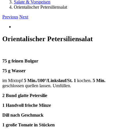
Salate & Vorspeisen
Orientalischer Petersiliensalat
Previous
Next
View
Larger
Image
Orientalischer Petersiliensalat
75 g feinen Bulgur
75 g Wasser
im Mixtopf
5 Min./100
°
/Linkslauf/St. 1
kochen.
5 Min.
geschlossen quellen lassen. Umfüllen.
2 Bund glatte Petersilie
1 Handvoll frische Minze
Dill nach Geschmack
1 gro
ß
e Tomate in Stücken