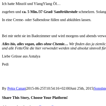
Ich hatte Minzöl und YlangYlang Öl…
zugeben und
ca. 5 Min./37 Grad/ Sanftrührstufe
schmelzen. Solange
In eine Creme- oder Salbendose füllen und abkühlen lassen.
Bei mir steht sie im Badezimmer und wird morgens und abends verw
Alles bio, alles vegan, alles ohne Chemie…
Wir finden das ja zieml
und alle Fette/Öle die hier verwendet werden sind absolut sinnvoll f
Liebe Grüsse aus Antalya
Pedi
By
Petra Canan
|
2015-06-25T10:54:16+02:00
Juni 25th, 2015
|
Sonstig
Share This Story, Choose Your Platform!