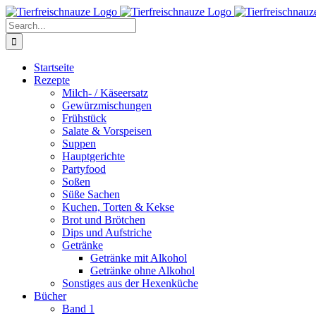
Skip
Facebook
YouTube
X
Pinterest
Instagram
to
Search
content
for:
Startseite
Rezepte
Milch- / Käseersatz
Gewürzmischungen
Frühstück
Salate & Vorspeisen
Suppen
Hauptgerichte
Partyfood
Soßen
Süße Sachen
Kuchen, Torten & Kekse
Brot und Brötchen
Dips und Aufstriche
Getränke
Getränke mit Alkohol
Getränke ohne Alkohol
Sonstiges aus der Hexenküche
Bücher
Band 1