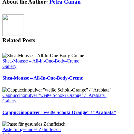
Facebook
X
Reddit
LinkedIn
Tumblr
Pinterest
Vk
Email
About the Author:
Petra Canan
Related Posts
Shea-Mousse – All-In-One-Body-Creme
Gallery
Shea-Mousse – All-In-One-Body-Creme
Cappuccinopulver ''weiße Schoki-Orange'' / ''Arabiata''
Gallery
Cappuccinopulver ''weiße Schoki-Orange'' / ''Arabiata''
Paste für gesundes Zahnfleisch