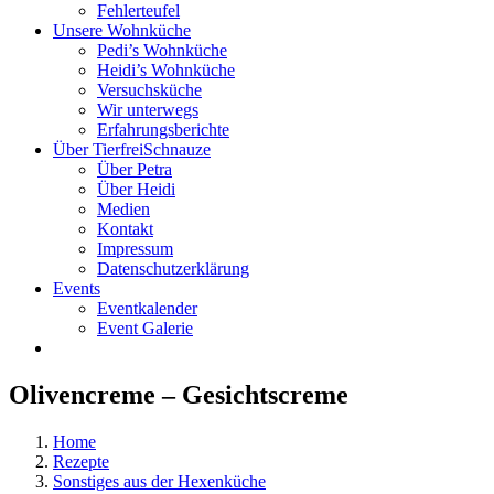
Fehlerteufel
Unsere Wohnküche
Pedi’s Wohnküche
Heidi’s Wohnküche
Versuchsküche
Wir unterwegs
Erfahrungsberichte
Über TierfreiSchnauze
Über Petra
Über Heidi
Medien
Kontakt
Impressum
Datenschutzerklärung
Events
Eventkalender
Event Galerie
Olivencreme – Gesichtscreme
Home
Rezepte
Sonstiges aus der Hexenküche