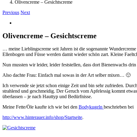
Olivencreme – Gesichtscreme
Previous
Next
View
Larger
Image
Olivencreme – Gesichtscreme
… meine Lieblingscreme seit Jahren ist die sogenannte Wundercreme
Ellenbogen und Füsse werden damit wieder schön zart. Kleine Faeltch
Nun mussten wir leider, leider feststellen, dass dort Bienenwachs dri
Also dachte Frau: Einfach mal sowas in der Art selber mixen… 🙂
Ich verwende sie jetzt schon einige Zeit und bin sehr zufrieden. Dur
strahlend und geschmeidig. Der Geruch vom Apfelessig kommt etwas du
überlassen – je nach Hauttyp und Bedürfnisse.
Meine Fette/Öle kaufte ich wie bei den
Bodykugeln
beschrieben bei
http://www.hinterauer.info/shop/Startseite
.