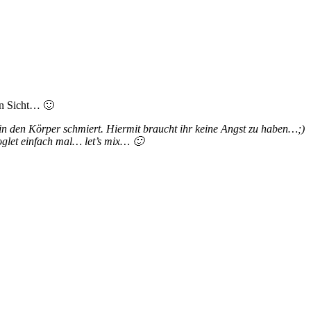
in Sicht… 🙂
in den Körper schmiert. Hiermit braucht ihr keine Angst zu haben…;)
ooglet einfach mal… let’s mix… 🙂