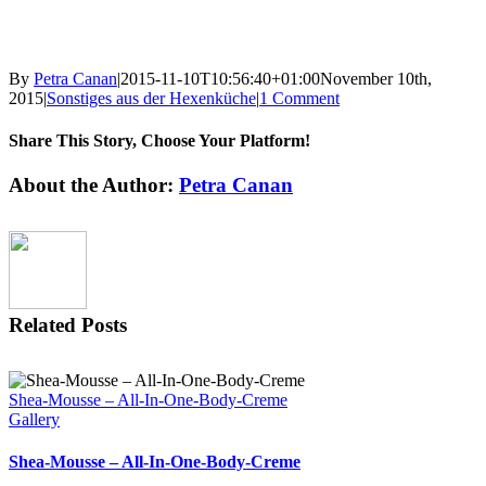
By
Petra Canan
|
2015-11-10T10:56:40+01:00
November 10th,
2015
|
Sonstiges aus der Hexenküche
|
1 Comment
Share This Story, Choose Your Platform!
Facebook
X
Reddit
LinkedIn
Tumblr
Pinterest
Vk
Email
About the Author:
Petra Canan
Related Posts
Shea-Mousse – All-In-One-Body-Creme
Gallery
Shea-Mousse – All-In-One-Body-Creme