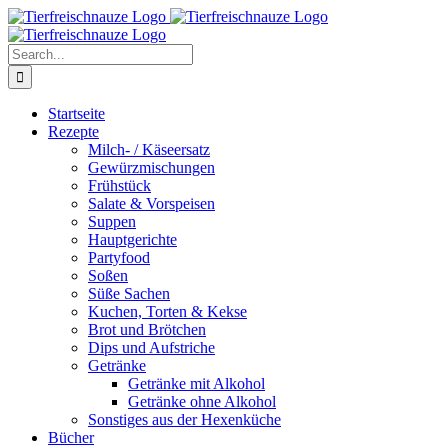
Skip
Facebook
YouTube
X
Pinterest
Instagram
to
content
Search
for:
Startseite
Rezepte
Milch- / Käseersatz
Gewürzmischungen
Frühstück
Salate & Vorspeisen
Suppen
Hauptgerichte
Partyfood
Soßen
Süße Sachen
Kuchen, Torten & Kekse
Brot und Brötchen
Dips und Aufstriche
Getränke
Getränke mit Alkohol
Getränke ohne Alkohol
Sonstiges aus der Hexenküche
Bücher