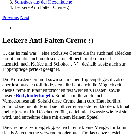
Sonstiges aus der Hexenküche
Leckere Anti Falten Creme :)
Previous
Next
View
Larger
Image
Leckere Anti Falten Creme :)
… das ist mal was – eine exclusive Creme die ihr auch mal ablecken
könnt und die auch noch sensationell riecht und schmeckt…
naemlich nach Kaffee und Schoko… 🙂 , deshalb ist sie auch zur
Lippenpflege perfekt geeignet.
Die Konsistenz erinnert sowieso an einen Lippenpflegestift, also
eher fest, was ich toll finde, denn ihr habt auch die Möglichkeit
diese Creme in Pralinenförmchen fest werden zu lassen, sowie
unsere
Bodybutterkugeln
.
Somit spart ihr auch noch
Verpackungsmüll. Sobald diese Creme dann eure Haut berührt
schmilzt sie und ihr könnt sie toll verreiben oder einklopfen. Ich hab
meine jetzt mal in Döschen gefüllt, da ich nicht wusste wie fest sie
wird, und entnehme diese mit einem kleinen Spatel.
Die Creme ist sehr ergiebig, es reicht eine kleine Menge. Ihr könnt
sie als Augencreme verwenden oder auch für das ganze Gesicht +