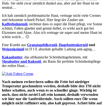
Hals. Sie sieht zwar ziemlich dunkel aus, aber auf der Haut ist sie
neutral…
Ich hab ziemlich problematische Haut, vertrage nicht viele Cremes
und bekomme schnell Pickel. Hier liegt der Zauber am
Kaffeebohnenöl,
nichtnur dass es super die Haut pflegt, vor Sonne
schützt, Falten glaettet und genial duftet, es wirkt auch gut bei
Ekzemen und Akne. Also ich vertrage sie super und meine Haut ist
schön weich… 🙂
Eine Kombi aus
Granatapfelkernöl
,
Hagebuttenkernöl
und
Weizenkeimöl
ist D I E absolute geballte Ladung anti-aging…
Kakaobutter
,
das afrikanische Schönheitsgeheimnis, mit
Sheabutter und Kokosöl
als Basis für perfekte Schönheitspflege
der reifen Haut…
Nach meinen recherchern sollen die Fette bei niedriger
Temperatur geschmolzen werden, deshalb bitte den TM nicht
höher schalten, auch wenn es so schneller ginge. Wichtig ist
auch, dass nicht zuviel Luft rein kommt, deshalb verwenden
wir hier nur die Sanftrührstufe. Auch sollten eure Öle wenn
möglich nicht raffiniert sein, also kalt gepresst. Achtet bitte auf