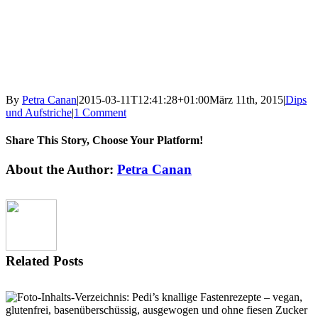
By
Petra Canan
|
2015-03-11T12:41:28+01:00
März 11th, 2015
|
Dips
und Aufstriche
|
1 Comment
Share This Story, Choose Your Platform!
Facebook
X
Reddit
LinkedIn
Tumblr
Pinterest
Vk
Email
About the Author:
Petra Canan
Related Posts