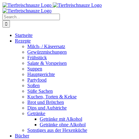
Skip
Facebook
YouTube
X
Pinterest
Instagram
to
content
Search
for:
Startseite
Rezepte
Milch- / Käseersatz
Gewürzmischungen
Frühstück
Salate & Vorspeisen
Suppen
Hauptgerichte
Partyfood
Soßen
Süße Sachen
Kuchen, Torten & Kekse
Brot und Brötchen
Dips und Aufstriche
Getränke
Getränke mit Alkohol
Getränke ohne Alkohol
Sonstiges aus der Hexenküche
Bücher