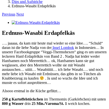
Dips und Aufstriche
Erdnuss-Wasabi Erdapfelkäs
Previous
Next
View
Larger
Image
Erdnuss-Wasabi Erdapfelkäs
…. jaaaaa, da kam mir heute mal wieder so eine Idee…. “Schuld“
daran ist die liebe Nadja von der
Insel Lombok
in Indonesien… In
unserer Facebookgruppe “Veggi-Thermohexen“ ging es um unseren
leckeren Hanf-Erdapfelkäs von Band 2 . Nadja hat leider weder
Hanfsamen noch Meerrettich… ok, Hanfsamen kann sie gut
weglassen, aber den Meerrettich wollte sie mit Wasabi
austauschen… uiiiii… Wasabiiiiii… ich liebe Wasabi…. und noch
mehr liebe ich Wasabi mit Erdnüssen, das gibts in so Tütchen als
Knabberzeug zu kaufen
. Ja und so wuchs die Idee und ich
musste es sofort ausprobieren…
Alsooo erstmal in die Küche geflitzt…
250 g Kartoffelstückchen
im Thermomix (Garkörbchen) mit unten
800 g Wasser
drin
25 Min./Varoma/St. 1
weich kochen.