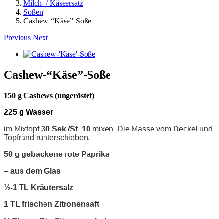
Milch- / Käseersatz
Soßen
Cashew-“Käse”-Soße
Previous
Next
View
Larger
Image
Cashew-“Käse”-Soße
150 g Cashews (ungeröstet)
225 g Wasser
im Mixtopf
30 Sek./St. 10
mixen. Die Masse vom Deckel und
Topfrand runterschieben.
50 g gebackene rote Paprika
– aus dem Glas
½-1 TL Kr
äutersalz
1 TL
frischen Zitronensaft