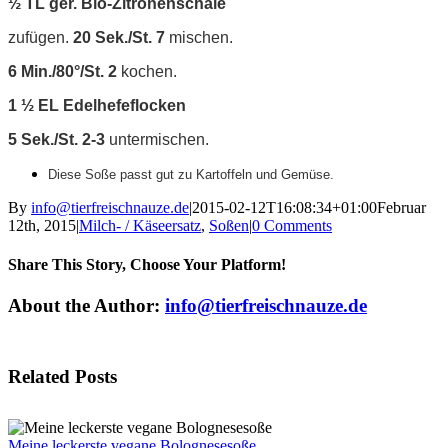
½ TL ger. Bio-Zitronenschale
zufügen.
20 Sek./St. 7
mischen.
6 Min./80
°/
St. 2
kochen.
1
½
EL
Edelh
efeflocken
5 Sek./St. 2-3
untermischen.
Diese So
ße
passt gut zu Kartoffeln und Gemüse.
By
info@tierfreischnauze.de
|
2015-02-12T16:08:34+01:00
Februar
12th, 2015
|
Milch- / Käseersatz
,
Soßen
|
0 Comments
Share This Story, Choose Your Platform!
Facebook
X
Reddit
LinkedIn
Tumblr
Pinterest
Vk
Email
About the Author:
info@tierfreischnauze.de
Related Posts
Meine leckerste vegane Bolognesesoße