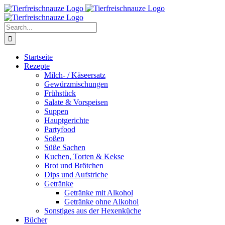
Skip
Facebook
YouTube
X
Pinterest
Instagram
to
content
Search
for:
Startseite
Rezepte
Milch- / Käseersatz
Gewürzmischungen
Frühstück
Salate & Vorspeisen
Suppen
Hauptgerichte
Partyfood
Soßen
Süße Sachen
Kuchen, Torten & Kekse
Brot und Brötchen
Dips und Aufstriche
Getränke
Getränke mit Alkohol
Getränke ohne Alkohol
Sonstiges aus der Hexenküche
Bücher