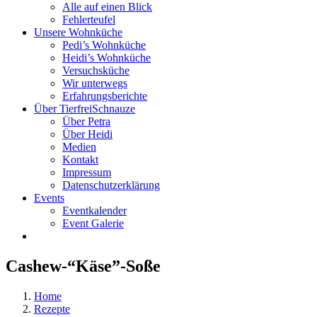
Alle auf einen Blick
Fehlerteufel
Unsere Wohnküche
Pedi’s Wohnküche
Heidi’s Wohnküche
Versuchsküche
Wir unterwegs
Erfahrungsberichte
Über TierfreiSchnauze
Über Petra
Über Heidi
Medien
Kontakt
Impressum
Datenschutzerklärung
Events
Eventkalender
Event Galerie
Cashew-“Käse”-Soße
Home
Rezepte