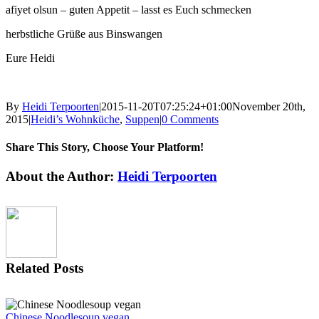
afiyet olsun – guten Appetit – lasst es Euch schmecken
herbstliche Grüße aus Binswangen
Eure Heidi
By
Heidi Terpoorten
|
2015-11-20T07:25:24+01:00
November 20th,
2015
|
Heidi’s Wohnküche
,
Suppen
|
0 Comments
Share This Story, Choose Your Platform!
Facebook
X
Reddit
LinkedIn
Tumblr
Pinterest
Vk
Email
About the Author:
Heidi Terpoorten
Related Posts
Chinese Noodlesoup vegan