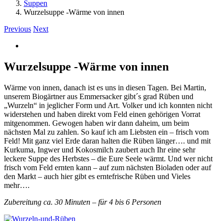
Suppen
Wurzelsuppe -Wärme von innen
Previous
Next
View
Larger
Image
Wurzelsuppe -Wärme von innen
Wärme von innen, danach ist es uns in diesen Tagen. Bei Martin,
unserem Biogärtner aus Emmersacker gibt´s grad Rüben und
„Wurzeln“ in jeglicher Form und Art. Volker und ich konnten nicht
widerstehen und haben direkt vom Feld einen gehörigen Vorrat
mitgenommen. Gewogen haben wir dann daheim, um beim
nächsten Mal zu zahlen. So kauf ich am Liebsten ein – frisch vom
Feld! Mit ganz viel Erde daran halten die Rüben länger…. und mit
Kurkuma, Ingwer und Kokosmilch zaubert auch Ihr eine sehr
leckere Suppe des Herbstes – die Eure Seele wärmt. Und wer nicht
frisch vom Feld ernten kann – auf zum nächsten Bioladen oder auf
den Markt – auch hier gibt es erntefrische Rüben und Vieles
mehr….
Zubereitung ca. 30 Minuten – für 4 bis 6 Personen