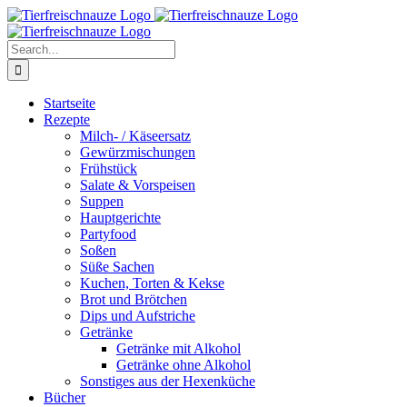
Skip
Facebook
YouTube
X
Pinterest
Instagram
to
content
Search
for:
Startseite
Rezepte
Milch- / Käseersatz
Gewürzmischungen
Frühstück
Salate & Vorspeisen
Suppen
Hauptgerichte
Partyfood
Soßen
Süße Sachen
Kuchen, Torten & Kekse
Brot und Brötchen
Dips und Aufstriche
Getränke
Getränke mit Alkohol
Getränke ohne Alkohol
Sonstiges aus der Hexenküche
Bücher