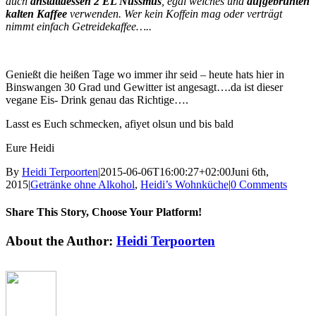
auch
anstattdessen 2 EL Nussmus
, egal welches und
aufgebrühten
kalten Kaffee
verwenden. Wer kein Koffein mag oder verträgt
nimmt einfach Getreidekaffee…..
Genießt die heißen Tage wo immer ihr seid – heute hats hier in
Binswangen 30 Grad und Gewitter ist angesagt….da ist dieser
vegane Eis- Drink genau das Richtige….
Lasst es Euch schmecken, afiyet olsun und bis bald
Eure Heidi
By
Heidi Terpoorten
|
2015-06-06T16:00:27+02:00
Juni 6th,
2015
|
Getränke ohne Alkohol
,
Heidi’s Wohnküche
|
0 Comments
Share This Story, Choose Your Platform!
Facebook
X
Reddit
LinkedIn
Tumblr
Pinterest
Vk
Email
About the Author:
Heidi Terpoorten