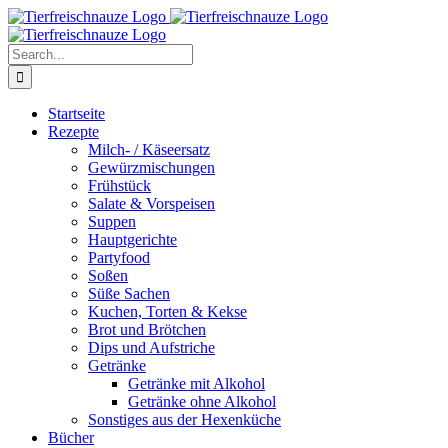
Skip
Facebook
YouTube
X
Pinterest
Instagram
to
content
Search
for:
Startseite
Rezepte
Milch- / Käseersatz
Gewürzmischungen
Frühstück
Salate & Vorspeisen
Suppen
Hauptgerichte
Partyfood
Soßen
Süße Sachen
Kuchen, Torten & Kekse
Brot und Brötchen
Dips und Aufstriche
Getränke
Getränke mit Alkohol
Getränke ohne Alkohol
Sonstiges aus der Hexenküche
Bücher