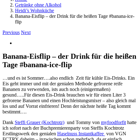
Getränke ohne Alkohol
Heidi’s Wohnküche
Banana-Eisflip – der Drink für die heißen Tage #banana-ice-
flip
Previous
Next
View
Larger
Image
Banana-Eisflip – der Drink für die heißen
Tage #banana-ice-flip
…und es ist Sommer….also endlich Zeit für kühle Eis-Drinks. Ein
Eis geht immer und mit der genialen Methode gefrorene reife
Bananen zu verwenden, ists auch noch (einigermaßen)
gesund…..Für diesen Eis-Drink brauchen wir für einen Liter 3
gefrorene Bananen und einen Hochleistungsmixer – also gleich mal
los und auf Vorrat einfrieren! Denn der nächste heiße Tag kommt
bestimmt….
Dank
Steffi Grauer (Kochtrotz)
und Tommy von
myfoodforfit
hatte
ich sofort nach der Buchpremierenparty von Steffis Kochtrotz
Erstlingswerk den genialen
Haselnuss Instantkaffee
von VGN
FCTRY daheim – inzwischen schon mehrfach, da er einfach