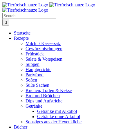
Skip
Facebook
YouTube
X
Pinterest
Instagram
to
content
Search
for:
Startseite
Rezepte
Milch- / Käseersatz
Gewürzmischungen
Frühstück
Salate & Vorspeisen
Suppen
Hauptgerichte
Partyfood
Soßen
Süße Sachen
Kuchen, Torten & Kekse
Brot und Brötchen
Dips und Aufstriche
Getränke
Getränke mit Alkohol
Getränke ohne Alkohol
Sonstiges aus der Hexenküche
Bücher