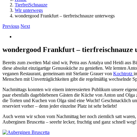
TierfreiSchnauze
Wir unterwegs
wondergood Frankfurt – tierfreischnauze unterwegs
Previous
Next
View
Larger
Image
wondergood Frankfurt – tierfreischnauze 
Bereits zum zweiten Mal sind wir, Petra aus Antalya und Heidi aus B
diese absolut einzigartige Genussküche zu genießen. Wir lernten An
veganen Restaurant, gemeinsam mit Stefanie Grauer von
Kochtrotz
i
Menschen mit Unverträglichkeiten gibt die regelmäßig wechselnde Sp
Nachmittags konnten wir einem interessierten Publikum unsere eige
paar ebenfalls dagebliebenen Gästen die Küche von Anton und Olga z
die Torten und Kuchen von Olga sind eine Wucht! Geschmacklich und 
reserviert vorher – denn jeder einzelne Platz ist sehr beliebt!
Auch wenn wir schon vom Nachmittag her noch ziemlich satt waren, w
Auberginen Bruscetta – seeehr lecker, fruchtig und ganz schnell weg!