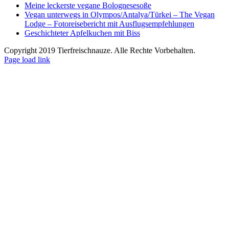
Meine leckerste vegane Bolognesesoße
Vegan unterwegs in Olympos/Antalya/Türkei – The Vegan
Lodge – Fotoreisebericht mit Ausflugsempfehlungen
Geschichteter Apfelkuchen mit Biss
Copyright 2019 Tierfreischnauze. Alle Rechte Vorbehalten.
Facebook
YouTube
X
Pinterest
Instagram
Page load link
Go
to
Top