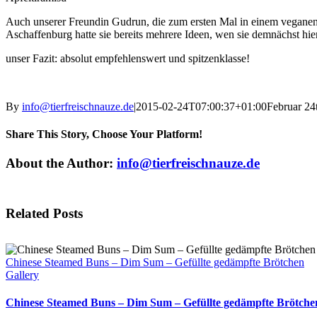
Auch unserer Freundin Gudrun, die zum ersten Mal in einem veganen 
Aschaffenburg hatte sie bereits mehrere Ideen, wen sie demnächst hi
unser Fazit: absolut empfehlenswert und spitzenklasse!
By
info@tierfreischnauze.de
|
2015-02-24T07:00:37+01:00
Februar 24
Share This Story, Choose Your Platform!
Facebook
X
Reddit
LinkedIn
Tumblr
Pinterest
Vk
Email
About the Author:
info@tierfreischnauze.de
Related Posts
Chinese Steamed Buns – Dim Sum – Gefüllte gedämpfte Brötchen
Gallery
Chinese Steamed Buns – Dim Sum – Gefüllte gedämpfte Brötche