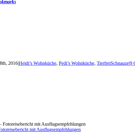
ookmarks
8th, 2016
|
Heidi’s Wohnküche
,
Pedi’s Wohnküche
,
TierfreiSchnauze
|
9 
toreisebericht mit Ausflugsempfehlungen