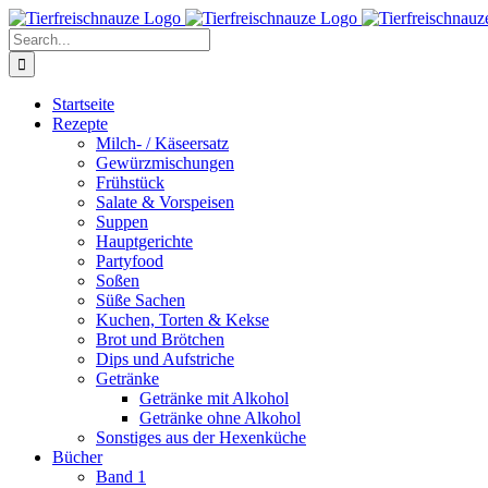
Skip
Facebook
YouTube
X
Pinterest
Instagram
to
Search
content
for:
Startseite
Rezepte
Milch- / Käseersatz
Gewürzmischungen
Frühstück
Salate & Vorspeisen
Suppen
Hauptgerichte
Partyfood
Soßen
Süße Sachen
Kuchen, Torten & Kekse
Brot und Brötchen
Dips und Aufstriche
Getränke
Getränke mit Alkohol
Getränke ohne Alkohol
Sonstiges aus der Hexenküche
Bücher
Band 1