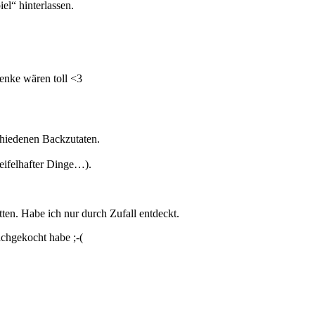
el“ hinterlassen.
enke wären toll <3
chiedenen Backzutaten.
weifelhafter Dinge…).
en. Habe ich nur durch Zufall entdeckt.
achgekocht habe ;-(