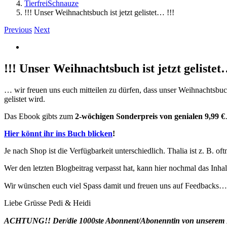
TierfreiSchnauze
!!! Unser Weihnachtsbuch ist jetzt gelistet… !!!
Previous
Next
View
Larger
Image
!!! Unser Weihnachtsbuch ist jetzt gelistet
… wir freuen uns euch mitteilen zu dürfen, dass unser Weihnachtsb
gelistet wird.
Das Ebook gibts zum
2-wöchigen Sonderpreis von genialen 9,99 €
Hier könnt ihr ins Buch blicken
!
Je nach Shop ist die Verfügbarkeit unterschiedlich. Thalia ist z. B.
Wer den letzten Blogbeitrag verpasst hat, kann hier nochmal das Inhal
Wir wünschen euch viel Spass damit und freuen uns auf Feedback
Liebe Grüsse Pedi & Heidi
ACHTUNG!! Der/die 1000ste Abonnent/Abonenntin von unserem Bl