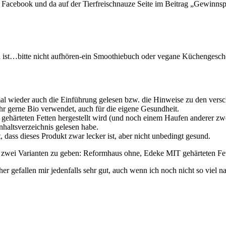
f Facebook und da auf der Tierfreischnauze Seite im Beitrag „Gewinnspi
h ist…bitte nicht aufhören-ein Smoothiebuch oder vegane Küchengesch
al wieder auch die Einführung gelesen bzw. die Hinweise zu den vers
 Ihr gerne Bio verwendet, auch für die eigene Gesundheit.
t gehärteten Fetten hergestellt wird (und noch einem Haufen anderer z
Inhaltsverzeichnis gelesen habe.
dass dieses Produkt zwar lecker ist, aber nicht unbedingt gesund.
t zwei Varianten zu geben: Reformhaus ohne, Edeke MIT gehärteten Fett
r gefallen mir jedenfalls sehr gut, auch wenn ich noch nicht so viel n