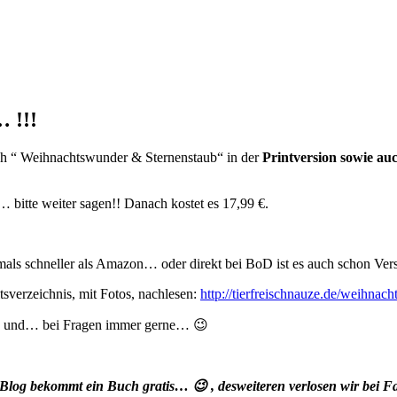
… !!!
uch “ Weihnachtswunder & Sternenstaub“ in der
Printversion sowie au
… bitte weiter sagen!! Danach kostet es 17,99 €.
 oftmals schneller als Amazon… oder direkt bei BoD ist es auch schon V
tsverzeichnis, mit Fotos, nachlesen:
http://tierfreischnauze.de/weihnac
s… und… bei Fragen immer gerne… 😉
og bekommt ein Buch gratis… 😉 , desweiteren verlosen wir bei 