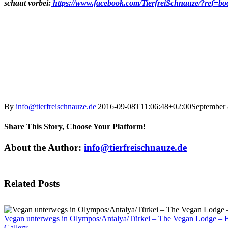
schaut vorbei:
https://www.facebook.com/TierfreiSchnauze/?ref=b
By
info@tierfreischnauze.de
|
2016-09-08T11:06:48+02:00
September 
Share This Story, Choose Your Platform!
Facebook
X
Reddit
LinkedIn
Tumblr
Pinterest
Vk
Email
About the Author:
info@tierfreischnauze.de
Related Posts
Vegan unterwegs in Olympos/Antalya/Türkei – The Vegan Lodge – Fo
Gallery