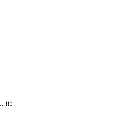
… !!!