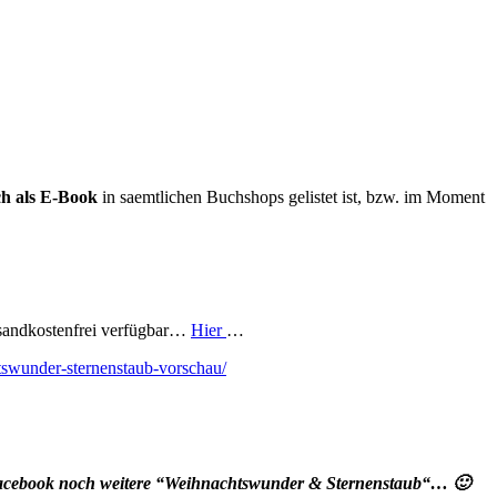
ch als E-Book
in saemtlichen Buchshops gelistet ist, bzw. im Moment
ersandkostenfrei verfügbar…
Hier
…
htswunder-sternenstaub-vorschau/
Facebook noch weitere “Weihnachtswunder & Sternenstaub“… 🙂