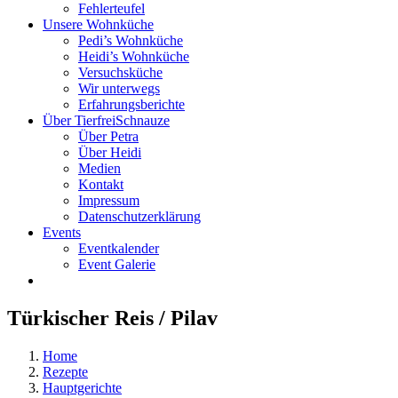
Fehlerteufel
Unsere Wohnküche
Pedi’s Wohnküche
Heidi’s Wohnküche
Versuchsküche
Wir unterwegs
Erfahrungsberichte
Über TierfreiSchnauze
Über Petra
Über Heidi
Medien
Kontakt
Impressum
Datenschutzerklärung
Events
Eventkalender
Event Galerie
Türkischer Reis / Pilav
Home
Rezepte
Hauptgerichte