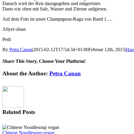
Danach wird der Reis dazugegeben und mitgeröstet.
Dann wie oben mit Salz, Wasser und Zitrone aufgiesen.
Auf dem Foto ist unser Champignon-Ragu von Band 1….
Afiyet olsun
Pedi
By
Petra Canan
|
2015-02-12T17:54:34+01:00
Februar 12th, 2015
|
Haup
Share This Story, Choose Your Platform!
Facebook
X
Reddit
LinkedIn
Tumblr
Pinterest
Vk
Email
About the Author:
Petra Canan
Related Posts
Chinese Noodlesoup vegan