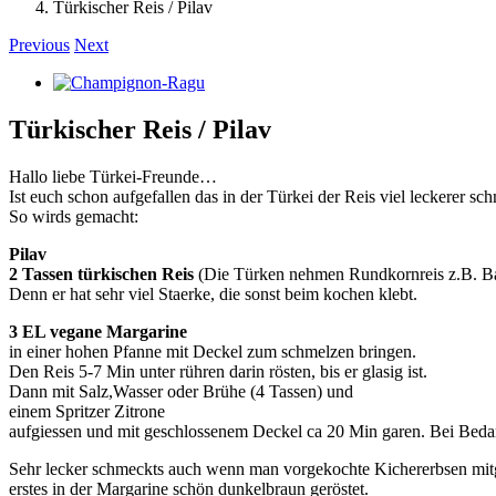
Türkischer Reis / Pilav
Previous
Next
View
Larger
Image
Türkischer Reis / Pilav
Hallo liebe Türkei-Freunde…
Ist euch schon aufgefallen das in der Türkei der Reis viel leckerer sc
So wirds gemacht:
Pilav
2 Tassen türkischen Reis
(Die Türken nehmen Rundkornreis z.B. Baldo
Denn er hat sehr viel Staerke, die sonst beim kochen klebt.
3 EL vegane Margarine
in einer hohen Pfanne mit Deckel zum schmelzen bringen.
Den Reis 5-7 Min unter rühren darin rösten, bis er glasig ist.
Dann mit Salz,Wasser oder Brühe (4 Tassen) und
einem Spritzer Zitrone
aufgiessen und mit geschlossenem Deckel ca 20 Min garen. Bei Bedar
Sehr lecker schmeckts auch wenn man vorgekochte Kichererbsen mitg
erstes in der Margarine schön dunkelbraun geröstet.