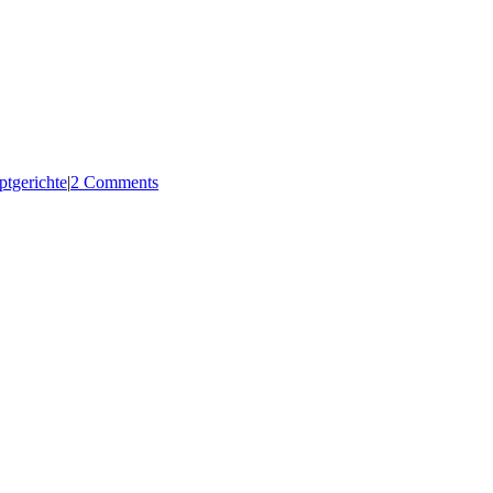
tgerichte
|
2 Comments