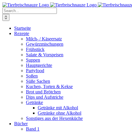
Skip
Facebook
YouTube
X
Pinterest
Instagram
to
Search
content
for:
Startseite
Rezepte
Milch- / Käseersatz
Gewürzmischungen
Frühstück
Salate & Vorspeisen
Suppen
Hauptgerichte
Partyfood
Soßen
Süße Sachen
Kuchen, Torten & Kekse
Brot und Brötchen
Dips und Aufstriche
Getränke
Getränke mit Alkohol
Getränke ohne Alkohol
Sonstiges aus der Hexenküche
Bücher
Band 1