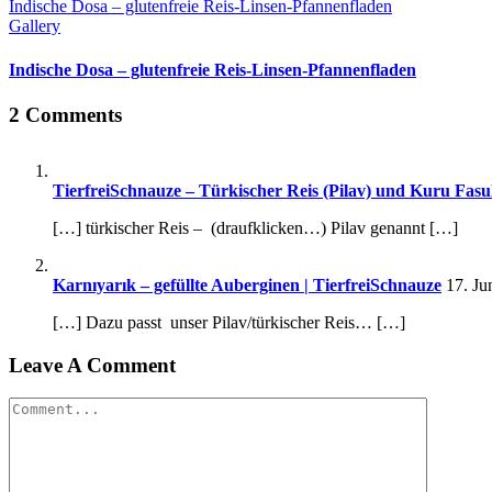
Indische Dosa – glutenfreie Reis-Linsen-Pfannenfladen
Gallery
Indische Dosa – glutenfreie Reis-Linsen-Pfannenfladen
2 Comments
TierfreiSchnauze – Türkischer Reis (Pilav) und Kuru Fas
[…] türkischer Reis – (draufklicken…) Pilav genannt […]
Karnıyarık – gefüllte Auberginen | TierfreiSchnauze
17. Ju
[…] Dazu passt unser Pilav/türkischer Reis… […]
Leave A Comment
Comment