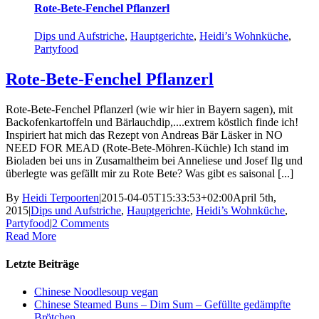
Rote-Bete-Fenchel Pflanzerl
Dips und Aufstriche
,
Hauptgerichte
,
Heidi’s Wohnküche
,
Partyfood
Rote-Bete-Fenchel Pflanzerl
Rote-Bete-Fenchel Pflanzerl (wie wir hier in Bayern sagen), mit
Backofenkartoffeln und Bärlauchdip,....extrem köstlich finde ich!
Inspiriert hat mich das Rezept von Andreas Bär Läsker in NO
NEED FOR MEAD (Rote-Bete-Möhren-Küchle) Ich stand im
Bioladen bei uns in Zusamaltheim bei Anneliese und Josef Ilg und
überlegte was gefällt mir zu Rote Bete? Was gibt es saisonal [...]
By
Heidi Terpoorten
|
2015-04-05T15:33:53+02:00
April 5th,
2015
|
Dips und Aufstriche
,
Hauptgerichte
,
Heidi’s Wohnküche
,
Partyfood
|
2 Comments
Read More
Letzte Beiträge
Chinese Noodlesoup vegan
Chinese Steamed Buns – Dim Sum – Gefüllte gedämpfte
Brötchen