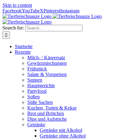
Skip to content
Facebook
YouTube
X
Pinterest
Instagram
Search for:
Startseite
Rezepte
Milch- / Käseersatz
Gewürzmischungen
Frühstück
Salate & Vorspeisen
Suppen
Hauptgerichte
Partyfood
Soßen
Süße Sachen
Kuchen, Torten & Kekse
Brot und Brötchen
Dips und Aufstriche
Getränke
Getränke mit Alkohol
Getränke ohne Alkohol