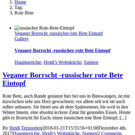
Home
Tag:
Rote Bete
Veganer Borrscht -russischer rote Bete Eintopf
Gallery
Veganer Borrscht -russischer rote Bete Eintopf
Hauptgerichte
,
Heidi’s Wohnküche
,
Suppen
Veganer Borrscht -russischer rote Bete
Eintopf
Rote Bete, auch Rande genannt hier bei uns in Binswangen, ist mir
inzwischen sehr ans Herz gewachsen; vor allem seit wir sie auch
selber anbauen. Sie bietet uns ab dem Spätsommer, bis weit in den
Winter hinein, eine absolut leckere Zutat für gesundes Essen. Heute
gibt es Borrscht für Euch; einen russischen rote Bete Eintopf, [...]
By
Heidi Terpoorten
|
2018-01-21T15:55:56+01:00
Dezember 4th,
2017
|
Hauptgerichte
,
Heidi’s Wohnküche
,
Suppen
|
2 Comments