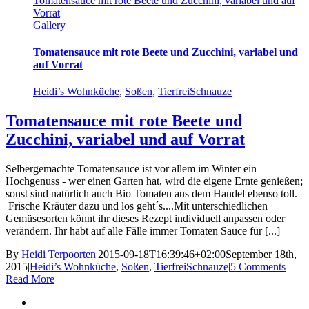
Tomatensauce mit rote Beete und Zucchini, variabel und auf
Vorrat
Gallery
Tomatensauce mit rote Beete und Zucchini, variabel und
auf Vorrat
Heidi’s Wohnküche
,
Soßen
,
TierfreiSchnauze
Tomatensauce mit rote Beete und
Zucchini, variabel und auf Vorrat
Selbergemachte Tomatensauce ist vor allem im Winter ein
Hochgenuss - wer einen Garten hat, wird die eigene Ernte genießen;
sonst sind natürlich auch Bio Tomaten aus dem Handel ebenso toll.
Frische Kräuter dazu und los geht´s....Mit unterschiedlichen
Gemüsesorten könnt ihr dieses Rezept individuell anpassen oder
verändern. Ihr habt auf alle Fälle immer Tomaten Sauce für [...]
By
Heidi Terpoorten
|
2015-09-18T16:39:46+02:00
September 18th,
2015
|
Heidi’s Wohnküche
,
Soßen
,
TierfreiSchnauze
|
5 Comments
Read More