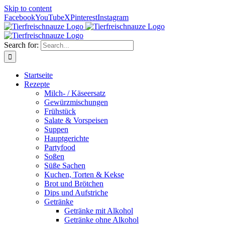
Skip to content
Facebook
YouTube
X
Pinterest
Instagram
Search for:
Startseite
Rezepte
Milch- / Käseersatz
Gewürzmischungen
Frühstück
Salate & Vorspeisen
Suppen
Hauptgerichte
Partyfood
Soßen
Süße Sachen
Kuchen, Torten & Kekse
Brot und Brötchen
Dips und Aufstriche
Getränke
Getränke mit Alkohol
Getränke ohne Alkohol