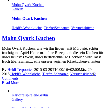
Mohn Qvark Kuchen
Gallery
Mohn Qvark Kuchen
Heidi’s Wohnküche
,
TierfreiSchnauze
,
Versuchsküche
Mohn Qvark Kuchen
Mohn Qvark Kuchen, wie wir ihn lieben - mit Mürbteig; schön
fruchtig mit Apfel Heute mal ohne Rezept - da dies ein Kuchen für
unser neuestes Werk, unser tierfreischnauze Backbuch wird. lasst
Euch überraschen.... eine unserer veganen Käsekuchenvarianten -
By
Heidi Terpoorten
|
2015-03-29T10:00:16+02:00
März 29th,
2015
|
Heidi’s Wohnküche
,
TierfreiSchnauze
,
Versuchsküche
|
2
Comments
Read More
Kartoffelspiralen-Gratin
Gallery