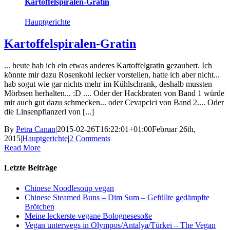
Kartoffelspiralen-Gratin
Hauptgerichte
Kartoffelspiralen-Gratin
... heute hab ich ein etwas anderes Kartoffelgratin gezaubert. Ich
könnte mir dazu Rosenkohl lecker vorstellen, hatte ich aber nicht...
hab sogut wie gar nichts mehr im Kühlschrank, deshalb mussten
Mörbsen herhalten... :D .... Oder der Hackbraten von Band 1 würde
mir auch gut dazu schmecken... oder Cevapcici von Band 2.... Oder
die Linsenpflanzerl von [...]
By
Petra Canan
|
2015-02-26T16:22:01+01:00
Februar 26th,
2015
|
Hauptgerichte
|
2 Comments
Read More
Letzte Beiträge
Chinese Noodlesoup vegan
Chinese Steamed Buns – Dim Sum – Gefüllte gedämpfte
Brötchen
Meine leckerste vegane Bolognesesoße
Vegan unterwegs in Olympos/Antalya/Türkei – The Vegan