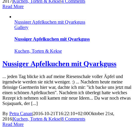
2017
|
Kuchen, Torten & Kekse
|
4 Comments
Read More
Nussiger Apfelkuchen mit Qvarkguss
Gallery
Nussiger Apfelkuchen mit Qvarkguss
Kuchen, Torten & Kekse
Nussiger Apfelkuchen mit Qvarkguss
... jeden Tag blicke ich auf meine Riesenschale voller Äpfel und
irgendwie werden sie nicht weniger. :) ... Nachdem heute meine
fleissige Gaertnerin hier war, dachte ich mir: ''ich backe uns jetzt mal
einen schönen Apfelkuchen''. Nachdem ich überlegt hatte welches
Rezept ich nehmen soll kamen mir neue Ideen... Da war noch etwas
Sojaquark, der [...]
By
Petra Canan
|
2016-10-21T16:22:10+02:00
Oktober 21st,
2016
|
Kuchen, Torten & Kekse
|
8 Comments
Read More