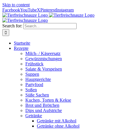
Skip to content
Facebook
YouTube
X
Pinterest
Instagram
Search for:
Startseite
Rezepte
Milch- / Käseersatz
Gewürzmischungen
Frühstück
Salate & Vorspeisen
Suppen
Hauptgerichte
Partyfood
Soßen
Süße Sachen
Kuchen, Torten & Kekse
Brot und Brötchen
Dips und Aufstriche
Getränke
Getränke mit Alkohol
Getränke ohne Alkohol