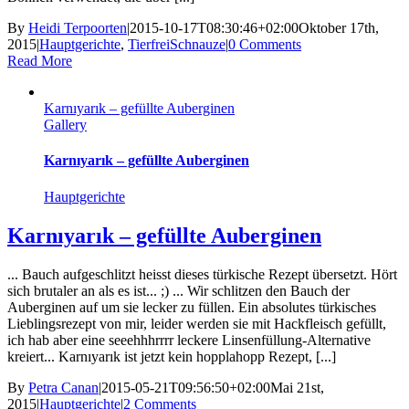
By
Heidi Terpoorten
|
2015-10-17T08:30:46+02:00
Oktober 17th,
2015
|
Hauptgerichte
,
TierfreiSchnauze
|
0 Comments
Read More
Karnıyarık – gefüllte Auberginen
Gallery
Karnıyarık – gefüllte Auberginen
Hauptgerichte
Karnıyarık – gefüllte Auberginen
... Bauch aufgeschlitzt heisst dieses türkische Rezept übersetzt. Hört
sich brutaler an als es ist... ;) ... Wir schlitzen den Bauch der
Auberginen auf um sie lecker zu füllen. Ein absolutes türkisches
Lieblingsrezept von mir, leider werden sie mit Hackfleisch gefüllt,
ich hab aber eine seeehhhrrrr leckere Linsenfüllung-Alternative
kreiert... Karnıyarık ist jetzt kein hopplahopp Rezept, [...]
By
Petra Canan
|
2015-05-21T09:56:50+02:00
Mai 21st,
2015
|
Hauptgerichte
|
2 Comments