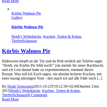
Read More
Kürbis Walnuss Pie
Gallery
Kürbis Walnuss Pie
Heidi’s Wohnküche
,
Kuchen, Torten & Kekse
,
TierfreiSchnauze
Kürbis Walnuss Pie
Halloween klopft an die Tür und da Pedi neulich am Telefon sagte:
"Heidi, ein Kürbis Pie fehlt noch!" (sie meinte für unser Backbuch)
und ich Lust darauf hatte zu experimentieren, entstand dieses
Rezept. Was soll ich Euch sagen, ein absolut leckerer Kuchen, mit
einer nussig zitronigen Note - den mach ich auf alle Fälle noch [...]
By
Heidi Terpoorten
|
2015-10-23T19:12:39+02:00
Oktober 23rd,
2015
|
Heidi’s Wohnküche
,
Kuchen, Torten & Kekse
,
TierfreiSchnauze
|
0 Comments
Read More