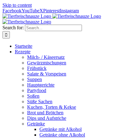
Skip to content
Facebook
YouTube
X
Pinterest
Instagram
Search for:
Startseite
Rezepte
Milch- / Käseersatz
Gewürzmischungen
Frühstück
Salate & Vorspeisen
Suppen
Hauptgerichte
Partyfood
Soßen
Süße Sachen
Kuchen, Torten & Kekse
Brot und Brötchen
Dips und Aufstriche
Getränke
Getränke mit Alkohol
Getränke ohne Alkohol