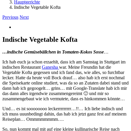
Hauptgerichte
Indische Vegetable Kofta
Previous
Next
View
Larger
Image
Indische Vegetable Kofta
…indische Gemüsebällchen in Tomaten-Kokos Sosse
…
Ich hab euch ja schon erzaehlt, dass ich am Samstag in Stuttgart im
indischen Restaurant
Ganesha
war. Meine Freundin hat die
Vegetable Kofta gegessen und ich fand das, wie alles, so furchtbar
lecker. Hatte da heute voll Bock drauf… also hab ich erst nochmal
die Speisekarte online studiert, was da so an Zutaten dabei stand und
dann hab ich gegoogelt… grins… mit Google-Translate hab ich mir
das dann alles irgendwie zusammengereimt 🙂 und mir so
zusammengebaut wie ich vermutete, dass es hinkommen könnte…
Und… es ist soooooooo leckerrrrrrrrr…!!… Ich liebe indisch und
ich muss uuunbedingt dahin, das hab ich jetzt ganz fest auf meinem
Reiseplan… Ommmmmmmm….
So, nun kommt mal mit auf eine kleine kullinarische Reise nach