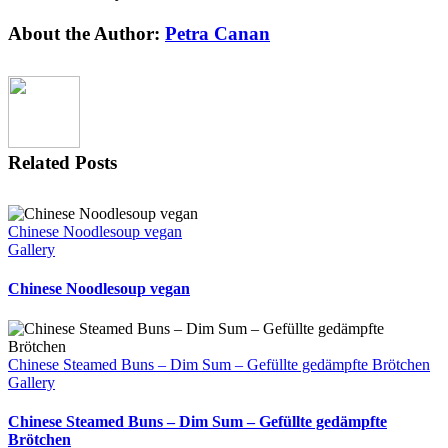
Facebook
X
Reddit
LinkedIn
Tumblr
Pinterest
Vk
Email
About the Author:
Petra Canan
Related Posts
Chinese Noodlesoup vegan
Gallery
Chinese Noodlesoup vegan
Chinese Steamed Buns – Dim Sum – Gefüllte gedämpfte Brötchen
Gallery
Chinese Steamed Buns – Dim Sum – Gefüllte gedämpfte
Brötchen