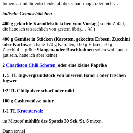
Indien… und ihr entscheidet ob ihrs scharf mögt, oder nicht…
indische Gemüsebällchen
400 g gekochte Kartoffelstückchen vom Vortag
( so ein Zufall,
die hatte ich tatsaechlich von gestern übrig… 🙂 )
400 g Gemüse in Stücken
(
Karotten, gekochte Erbsen, Zucchini
oder Kürbis,
ich hatte 170 g Karotten, 160 g Erbsen, 70 g
Zucchini… grüne
Stangen- oder Buschbohnen
sollen wohl auch
gut sein, hatte ich aber keine)
2
Charliston Chili Schoten
oder eine kleine Paprika
1, 5 TL Ingwergrundstock von unserem Band 1 oder frischen
Ingwer
1/2 TL Chilipulver scharf oder mild
100 g Cashewnüsse natur
1-2 TL
Kraeutersalz
im Mixtopf
mithilfe des Spatels 30 Sek./St. 6
mixen.
Dann soviel