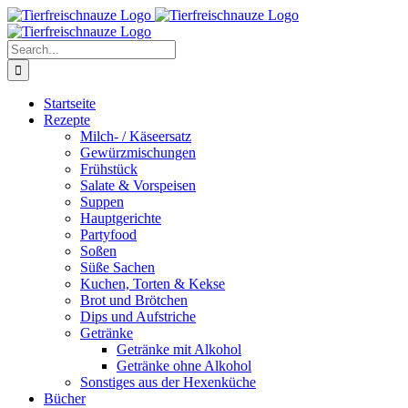
Skip
Facebook
YouTube
X
Pinterest
Instagram
to
content
Search
for:
Startseite
Rezepte
Milch- / Käseersatz
Gewürzmischungen
Frühstück
Salate & Vorspeisen
Suppen
Hauptgerichte
Partyfood
Soßen
Süße Sachen
Kuchen, Torten & Kekse
Brot und Brötchen
Dips und Aufstriche
Getränke
Getränke mit Alkohol
Getränke ohne Alkohol
Sonstiges aus der Hexenküche
Bücher