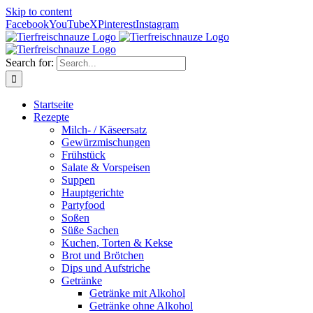
Skip to content
Facebook
YouTube
X
Pinterest
Instagram
Search for:
Startseite
Rezepte
Milch- / Käseersatz
Gewürzmischungen
Frühstück
Salate & Vorspeisen
Suppen
Hauptgerichte
Partyfood
Soßen
Süße Sachen
Kuchen, Torten & Kekse
Brot und Brötchen
Dips und Aufstriche
Getränke
Getränke mit Alkohol
Getränke ohne Alkohol