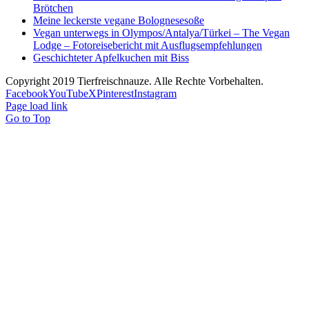
Brötchen
Meine leckerste vegane Bolognesesoße
Vegan unterwegs in Olympos/Antalya/Türkei – The Vegan
Lodge – Fotoreisebericht mit Ausflugsempfehlungen
Geschichteter Apfelkuchen mit Biss
Copyright 2019 Tierfreischnauze. Alle Rechte Vorbehalten.
Facebook
YouTube
X
Pinterest
Instagram
Page load link
Go to Top