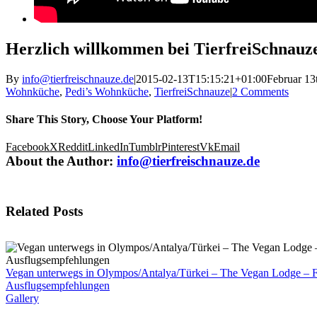
Herzlich willkommen bei TierfreiSchnauz
By
info@tierfreischnauze.de
|
2015-02-13T15:15:21+01:00
Februar 13
Wohnküche
,
Pedi’s Wohnküche
,
TierfreiSchnauze
|
2 Comments
Share This Story, Choose Your Platform!
Facebook
X
Reddit
LinkedIn
Tumblr
Pinterest
Vk
Email
About the Author:
info@tierfreischnauze.de
Related Posts
Vegan unterwegs in Olympos/Antalya/Türkei – The Vegan Lodge – Fo
Ausflugsempfehlungen
Gallery