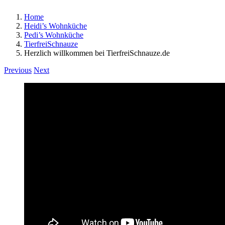
Home
Heidi’s Wohnküche
Pedi’s Wohnküche
TierfreiSchnauze
Herzlich willkommen bei TierfreiSchnauze.de
Previous
Next