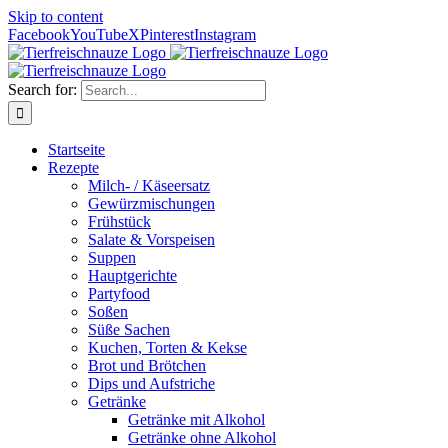
Skip to content
Facebook
YouTube
X
Pinterest
Instagram
Search for:
Startseite
Rezepte
Milch- / Käseersatz
Gewürzmischungen
Frühstück
Salate & Vorspeisen
Suppen
Hauptgerichte
Partyfood
Soßen
Süße Sachen
Kuchen, Torten & Kekse
Brot und Brötchen
Dips und Aufstriche
Getränke
Getränke mit Alkohol
Getränke ohne Alkohol