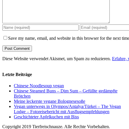
Save my name, email, and website in this browser for the next tim
Diese Website verwendet Akismet, um Spam zu reduzieren.
Erfahre,
Letzte Beiträge
Chinese Noodlesoup vegan
Chinese Steamed Buns – Dim Sum – Gefüllte gedämpfte
Brötchen
Meine leckerste vegane Bolognesesoße
Vegan unterwegs in Olympos/Antalya/Türkei – The Vegan
Lodge – Fotoreisebericht mit Ausflugsempfehlungen
Geschichteter Apfelkuchen mit Biss
Copyright 2019 Tierfreischnauze. Alle Rechte Vorbehalten.