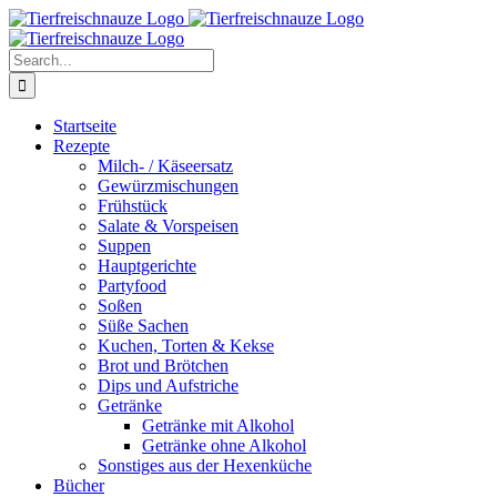
Skip
Facebook
YouTube
X
Pinterest
Instagram
to
content
Search
for:
Startseite
Rezepte
Milch- / Käseersatz
Gewürzmischungen
Frühstück
Salate & Vorspeisen
Suppen
Hauptgerichte
Partyfood
Soßen
Süße Sachen
Kuchen, Torten & Kekse
Brot und Brötchen
Dips und Aufstriche
Getränke
Getränke mit Alkohol
Getränke ohne Alkohol
Sonstiges aus der Hexenküche
Bücher