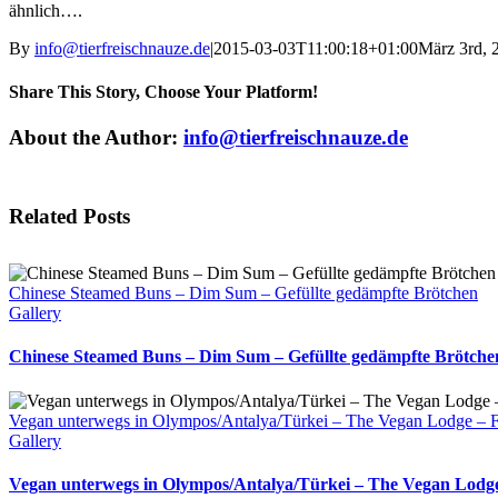
ähnlich….
By
info@tierfreischnauze.de
|
2015-03-03T11:00:18+01:00
März 3rd, 
Share This Story, Choose Your Platform!
Facebook
X
Reddit
LinkedIn
Tumblr
Pinterest
Vk
Email
About the Author:
info@tierfreischnauze.de
Related Posts
Chinese Steamed Buns – Dim Sum – Gefüllte gedämpfte Brötchen
Gallery
Chinese Steamed Buns – Dim Sum – Gefüllte gedämpfte Brötche
Vegan unterwegs in Olympos/Antalya/Türkei – The Vegan Lodge – Fo
Gallery
Vegan unterwegs in Olympos/Antalya/Türkei – The Vegan Lodge 