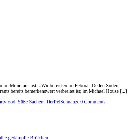
 im Mund auslöst....Wir bereisten im Februar 16 den Süden
ts bereits bemerkenswert verbreitet ist; im Michael House [...]
artyfood
,
Süße Sachen
,
TierfreiSchnauze
|
0 Comments
lte gedämpfte Brötchen