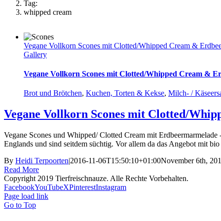
Tag:
whipped cream
Vegane Vollkorn Scones mit Clotted/Whipped Cream & Erdbe
Gallery
Vegane Vollkorn Scones mit Clotted/Whipped Cream & 
Brot und Brötchen
,
Kuchen, Torten & Kekse
,
Milch- / Käseers
Vegane Vollkorn Scones mit Clotted/Wh
Vegane Scones und Whipped/ Clotted Cream mit Erdbeermarmelade - e
Englands und sind seitdem süchtig. Vor allem da das Angebot mit bio 
By
Heidi Terpoorten
|
2016-11-06T15:50:10+01:00
November 6th, 20
Read More
Copyright 2019 Tierfreischnauze. Alle Rechte Vorbehalten.
Facebook
YouTube
X
Pinterest
Instagram
Page load link
Go to Top