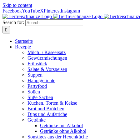
Skip to content
Facebook
YouTube
X
Pinterest
Instagram
Search for:
Startseite
Rezepte
Milch- / Käseersatz
Gewürzmischungen
Frühstück
Salate & Vorspeisen
Suppen
Hauptgerichte
Partyfood
Soßen
Süße Sachen
Kuchen, Torten & Kekse
Brot und Brötchen
Dips und Aufstriche
Getränke
Getränke mit Alkohol
Getränke ohne Alkohol
Sonstiges aus der Hexenküche