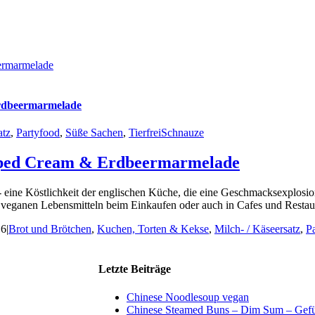
ermarmelade
Erdbeermarmelade
atz
,
Partyfood
,
Süße Sachen
,
TierfreiSchnauze
ipped Cream & Erdbeermarmelade
ine Köstlichkeit der englischen Küche, die eine Geschmacksexplosion
veganen Lebensmitteln beim Einkaufen oder auch in Cafes und Restauran
16
|
Brot und Brötchen
,
Kuchen, Torten & Kekse
,
Milch- / Käseersatz
,
P
Letzte Beiträge
Chinese Noodlesoup vegan
Chinese Steamed Buns – Dim Sum – Gefül