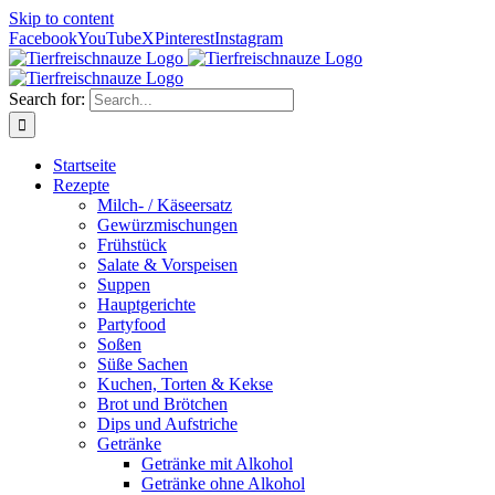
Skip to content
Facebook
YouTube
X
Pinterest
Instagram
Search for:
Startseite
Rezepte
Milch- / Käseersatz
Gewürzmischungen
Frühstück
Salate & Vorspeisen
Suppen
Hauptgerichte
Partyfood
Soßen
Süße Sachen
Kuchen, Torten & Kekse
Brot und Brötchen
Dips und Aufstriche
Getränke
Getränke mit Alkohol
Getränke ohne Alkohol