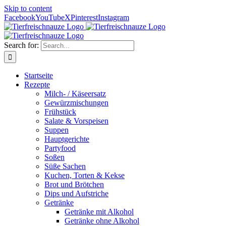
Skip to content
Facebook
YouTube
X
Pinterest
Instagram
Search for:
Startseite
Rezepte
Milch- / Käseersatz
Gewürzmischungen
Frühstück
Salate & Vorspeisen
Suppen
Hauptgerichte
Partyfood
Soßen
Süße Sachen
Kuchen, Torten & Kekse
Brot und Brötchen
Dips und Aufstriche
Getränke
Getränke mit Alkohol
Getränke ohne Alkohol