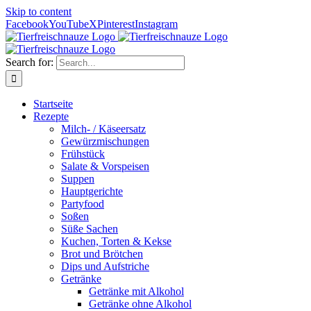
Skip to content
Facebook
YouTube
X
Pinterest
Instagram
Search for:
Startseite
Rezepte
Milch- / Käseersatz
Gewürzmischungen
Frühstück
Salate & Vorspeisen
Suppen
Hauptgerichte
Partyfood
Soßen
Süße Sachen
Kuchen, Torten & Kekse
Brot und Brötchen
Dips und Aufstriche
Getränke
Getränke mit Alkohol
Getränke ohne Alkohol