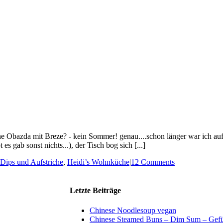
hne Obazda mit Breze? - kein Sommer! genau....schon länger war ich 
 es gab sonst nichts...), der Tisch bog sich [...]
Dips und Aufstriche
,
Heidi’s Wohnküche
|
12 Comments
Letzte Beiträge
Chinese Noodlesoup vegan
Chinese Steamed Buns – Dim Sum – Gefül