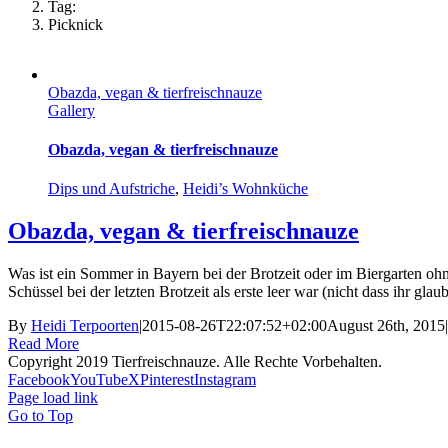
Tag:
Picknick
Obazda, vegan & tierfreischnauze
Gallery
Obazda, vegan & tierfreischnauze
Dips und Aufstriche
,
Heidi’s Wohnküche
Obazda, vegan & tierfreischnauze
Was ist ein Sommer in Bayern bei der Brotzeit oder im Biergarten o
Schüssel bei der letzten Brotzeit als erste leer war (nicht dass ihr glaubt
By
Heidi Terpoorten
|
2015-08-26T22:07:52+02:00
August 26th, 2015
|
Read More
Copyright 2019 Tierfreischnauze. Alle Rechte Vorbehalten.
Facebook
YouTube
X
Pinterest
Instagram
Page load link
Go to Top