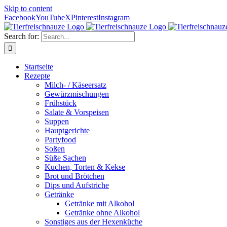
Skip to content
Facebook
YouTube
X
Pinterest
Instagram
Search for:
Startseite
Rezepte
Milch- / Käseersatz
Gewürzmischungen
Frühstück
Salate & Vorspeisen
Suppen
Hauptgerichte
Partyfood
Soßen
Süße Sachen
Kuchen, Torten & Kekse
Brot und Brötchen
Dips und Aufstriche
Getränke
Getränke mit Alkohol
Getränke ohne Alkohol
Sonstiges aus der Hexenküche