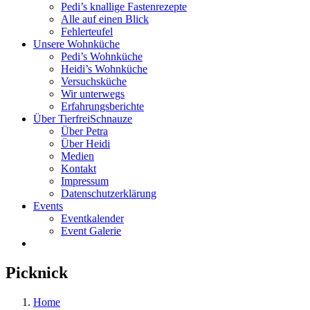
Pedi’s knallige Fastenrezepte
Alle auf einen Blick
Fehlerteufel
Unsere Wohnküche
Pedi’s Wohnküche
Heidi’s Wohnküche
Versuchsküche
Wir unterwegs
Erfahrungsberichte
Über TierfreiSchnauze
Über Petra
Über Heidi
Medien
Kontakt
Impressum
Datenschutzerklärung
Events
Eventkalender
Event Galerie
Picknick
Home