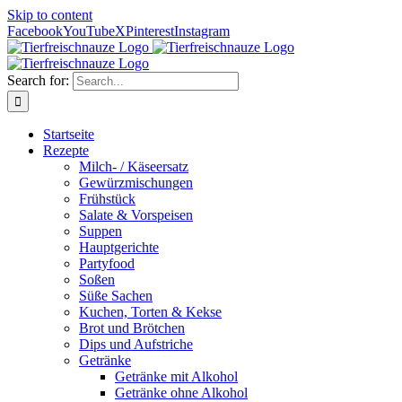
Skip to content
Facebook
YouTube
X
Pinterest
Instagram
Search for:
Startseite
Rezepte
Milch- / Käseersatz
Gewürzmischungen
Frühstück
Salate & Vorspeisen
Suppen
Hauptgerichte
Partyfood
Soßen
Süße Sachen
Kuchen, Torten & Kekse
Brot und Brötchen
Dips und Aufstriche
Getränke
Getränke mit Alkohol
Getränke ohne Alkohol