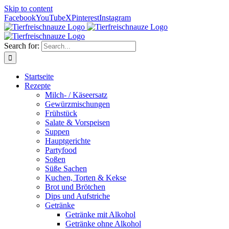
Skip to content
Facebook
YouTube
X
Pinterest
Instagram
Search for:
Startseite
Rezepte
Milch- / Käseersatz
Gewürzmischungen
Frühstück
Salate & Vorspeisen
Suppen
Hauptgerichte
Partyfood
Soßen
Süße Sachen
Kuchen, Torten & Kekse
Brot und Brötchen
Dips und Aufstriche
Getränke
Getränke mit Alkohol
Getränke ohne Alkohol