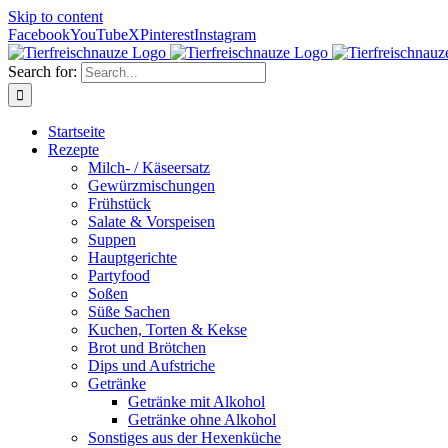
Skip to content
Facebook
YouTube
X
Pinterest
Instagram
Search for:
Startseite
Rezepte
Milch- / Käseersatz
Gewürzmischungen
Frühstück
Salate & Vorspeisen
Suppen
Hauptgerichte
Partyfood
Soßen
Süße Sachen
Kuchen, Torten & Kekse
Brot und Brötchen
Dips und Aufstriche
Getränke
Getränke mit Alkohol
Getränke ohne Alkohol
Sonstiges aus der Hexenküche