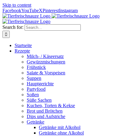
Skip to content
Facebook
YouTube
X
Pinterest
Instagram
Search for:
Startseite
Rezepte
Milch- / Käseersatz
Gewürzmischungen
Frühstück
Salate & Vorspeisen
Suppen
Hauptgerichte
Partyfood
Soßen
Süße Sachen
Kuchen, Torten & Kekse
Brot und Brötchen
Dips und Aufstriche
Getränke
Getränke mit Alkohol
Getränke ohne Alkohol