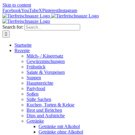
Skip to content
Facebook
YouTube
X
Pinterest
Instagram
Search for:
Startseite
Rezepte
Milch- / Käseersatz
Gewürzmischungen
Frühstück
Salate & Vorspeisen
Suppen
Hauptgerichte
Partyfood
Soßen
Süße Sachen
Kuchen, Torten & Kekse
Brot und Brötchen
Dips und Aufstriche
Getränke
Getränke mit Alkohol
Getränke ohne Alkohol