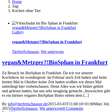
Home
Tag:
Kochen ohne Tier
vegan&Metzger?!BioSphan in Frankfurt
Gallery
vegan&Metzger?!BioSphan in Frankfurt
TierfreiSchnauze
,
Wir unterwegs
vegan&Metzger?!BioSphan in Frankfurt
Zu Besuch im BioSphan in Frankfurt- Da wir vor unserer
Kochshow im wondergood im Februar noch Zeit hatten und beim
letzten Mal in Oktober keine Zeit hatten wollten wir dieses Mal
unbedingt hier vorbeischauen. Denn Alles was wir bisher gehört
und gelesen hatten, hat uns sehr neugierig gemacht...Inzwischen gibt
es ein kleines veganes BioSphan Bistro neben dem [...]
By
info@tierfreischnauze.de
|
2015-03-03T11:00:18+01:00
März 3rd,
2015
|
TierfreiSchnauze
,
Wir unterwegs
|
0 Comments