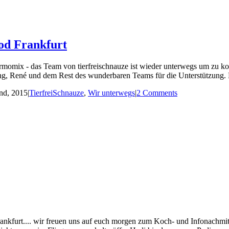
od Frankfurt
momix - das Team von tierfreischnauze ist wieder unterwegs um zu k
g, René und dem Rest des wunderbaren Teams für die Unterstützung. Mi
nd, 2015
|
TierfreiSchnauze
,
Wir unterwegs
|
2 Comments
Frankfurt.... wir freuen uns auf euch morgen zum Koch- und Infonachmi