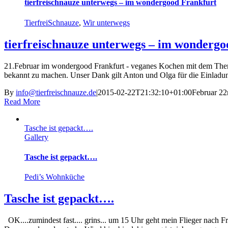
tierfreischnauze unterwegs – im wondergood Frankfurt
TierfreiSchnauze
,
Wir unterwegs
tierfreischnauze unterwegs – im wondergo
21.Februar im wondergood Frankfurt - veganes Kochen mit dem Ther
bekannt zu machen. Unser Dank gilt Anton und Olga für die Einladun
By
info@tierfreischnauze.de
|
2015-02-22T21:32:10+01:00
Februar 22
Read More
Tasche ist gepackt….
Gallery
Tasche ist gepackt….
Pedi’s Wohnküche
Tasche ist gepackt….
OK....zumindest fast.... grins... um 15 Uhr geht mein Flieger nach 