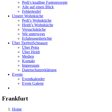
Pedi’s knallige Fastenrezepte
Alle auf einen Blick
Fehlerteufel
Unsere Wohnküche
Pedi’s Wohnküche
Heidi’s Wohnküche
Versuchsküche
Wir unterwegs
Erfahrungsberichte
Über TierfreiSchnauze
Über Petra
Über Heidi
Medien
Kontakt
Impressum
Datenschutzerklärung
Events
Eventkalender
Event Galerie
Frankfurt
Home