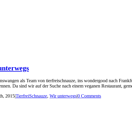
unterwegs
Binswangen als Team von tierfreischnauze, ins wondergood nach Frank
nnen. Da sind wir auf der Suche nach einem veganen Restaurant, geme
th, 2015
|
TierfreiSchnauze
,
Wir unterwegs
|
0 Comments