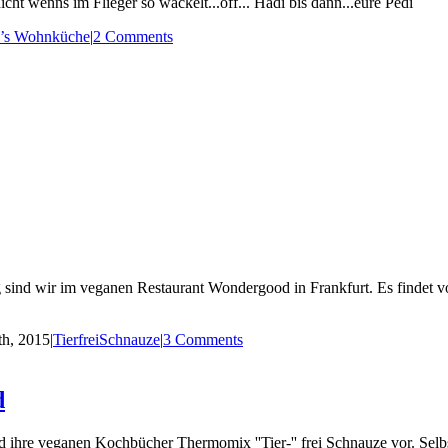
cht wenns im Flieger so wackelt...öff... Hadi bis dann...eure Pedi
i’s Wohnküche
|
2 Comments
sind wir im veganen Restaurant Wondergood in Frankfurt. Es findet vo
th, 2015
|
TierfreiSchnauze
|
3 Comments
d
ihre veganen Kochbücher Thermomix ''Tier-'' frei Schnauze vor. Selbs