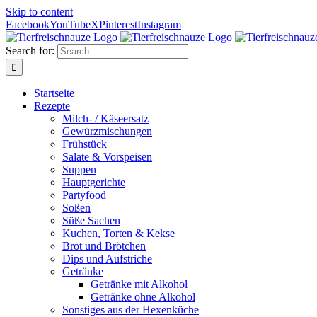
Skip to content
Facebook
YouTube
X
Pinterest
Instagram
Search for:
Startseite
Rezepte
Milch- / Käseersatz
Gewürzmischungen
Frühstück
Salate & Vorspeisen
Suppen
Hauptgerichte
Partyfood
Soßen
Süße Sachen
Kuchen, Torten & Kekse
Brot und Brötchen
Dips und Aufstriche
Getränke
Getränke mit Alkohol
Getränke ohne Alkohol
Sonstiges aus der Hexenküche