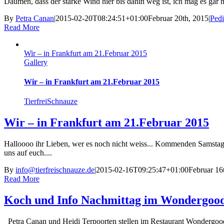
Daumen, dass der starke Wind hier bis dahin weg ist, ich mag es gar ni
By
Petra Canan
|
2015-02-20T08:24:51+01:00
Februar 20th, 2015
|
Ped
Read More
Wir – in Frankfurt am 21.Februar 2015
Gallery
Wir – in Frankfurt am 21.Februar 2015
TierfreiSchnauze
Wir – in Frankfurt am 21.Februar 2015
Halloooo ihr Lieben, wer es noch nicht weiss... Kommenden Samstag 
uns auf euch....
By
info@tierfreischnauze.de
|
2015-02-16T09:25:47+01:00
Februar 16
Read More
Koch und Info Nachmittag im Wondergoo
Petra Canan und Heidi Terpoorten stellen im Restaurant Wondergood 