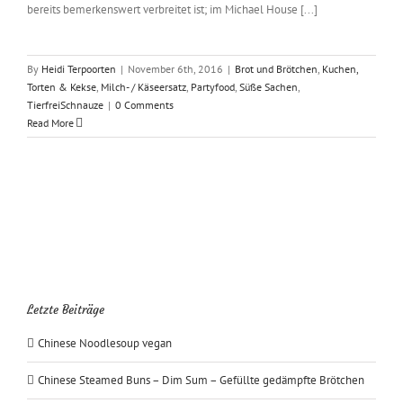
bereits bemerkenswert verbreitet ist; im Michael House [...]
By
Heidi Terpoorten
|
November 6th, 2016
|
Brot und Brötchen
,
Kuchen,
Torten & Kekse
,
Milch- / Käseersatz
,
Partyfood
,
Süße Sachen
,
TierfreiSchnauze
|
0 Comments
Read More
Letzte Beiträge
Chinese Noodlesoup vegan
Chinese Steamed Buns – Dim Sum – Gefüllte gedämpfte Brötchen