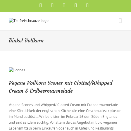
Skip
Facebook
YouTube
X
Pinterest
Instagram
to
content
Dinkel Vollkorn
Vegane Vollkorn Scones mit Clotted/Whipped
Cream & Erdbeermarmelade
Vegane Scones und Whipped/ Clotted Cream mit Erdbeermarmelade -
eine Köstlichkeit der englischen Küche, die eine Geschmacksexplosion
im Mund auslöst....Wir bereisten im Februar 16 den Süden Englands
und sind seitdem süchtig. Vor allem da das Angebot mit bio veganen
Lebensmitteln beim Einkaufen oder auch in Cafes und Restaurants