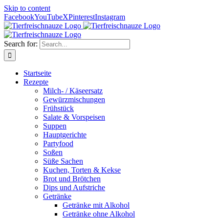
Skip to content
Facebook
YouTube
X
Pinterest
Instagram
Search for:
Startseite
Rezepte
Milch- / Käseersatz
Gewürzmischungen
Frühstück
Salate & Vorspeisen
Suppen
Hauptgerichte
Partyfood
Soßen
Süße Sachen
Kuchen, Torten & Kekse
Brot und Brötchen
Dips und Aufstriche
Getränke
Getränke mit Alkohol
Getränke ohne Alkohol