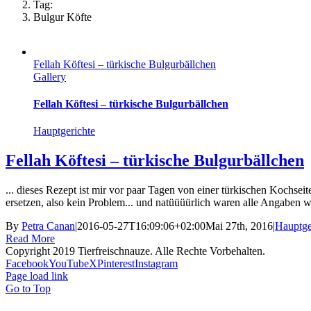
Tag:
Bulgur Köfte
Fellah Köftesi – türkische Bulgurbällchen
Gallery
Fellah Köftesi – türkische Bulgurbällchen
Hauptgerichte
Fellah Köftesi – türkische Bulgurbällchen
... dieses Rezept ist mir vor paar Tagen von einer türkischen Kochse
ersetzen, also kein Problem... und natüüüürlich waren alle Angaben wi
By
Petra Canan
|
2016-05-27T16:09:06+02:00
Mai 27th, 2016
|
Hauptge
Read More
Copyright 2019 Tierfreischnauze. Alle Rechte Vorbehalten.
Facebook
YouTube
X
Pinterest
Instagram
Page load link
Go to Top