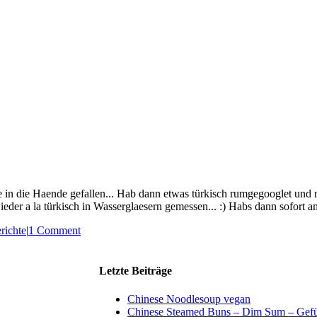
ite in die Haende gefallen... Hab dann etwas türkisch rumgegooglet und
eder a la türkisch in Wasserglaesern gemessen... :) Habs dann sofort am
richte
|
1 Comment
Letzte Beiträge
Chinese Noodlesoup vegan
Chinese Steamed Buns – Dim Sum – Gefül