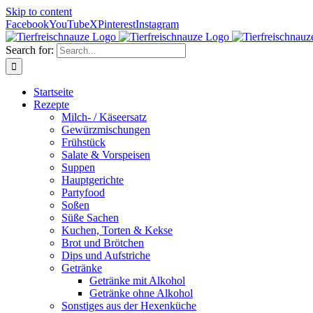
Skip to content
Facebook
YouTube
X
Pinterest
Instagram
Search for:
Startseite
Rezepte
Milch- / Käseersatz
Gewürzmischungen
Frühstück
Salate & Vorspeisen
Suppen
Hauptgerichte
Partyfood
Soßen
Süße Sachen
Kuchen, Torten & Kekse
Brot und Brötchen
Dips und Aufstriche
Getränke
Getränke mit Alkohol
Getränke ohne Alkohol
Sonstiges aus der Hexenküche