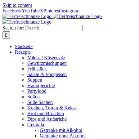
Skip to content
Facebook
YouTube
X
Pinterest
Instagram
Search for:
Startseite
Rezepte
Milch- / Käseersatz
Gewürzmischungen
Frühstück
Salate & Vorspeisen
Suppen
Hauptgerichte
Partyfood
Soßen
Süße Sachen
Kuchen, Torten & Kekse
Brot und Brötchen
Dips und Aufstriche
Getränke
Getränke mit Alkohol
Getränke ohne Alkohol