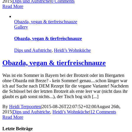
2015
|
Dips und Aufstriche
|
0 Comments
Read More
Obazda, vegan & tierfreischnauze
Gallery
Obazda, vegan & tierfreischnauze
Dips und Aufstriche
,
Heidi’s Wohnküche
Obazda, vegan & tierfreischnauze
Was ist ein Sommer in Bayern bei der Brotzeit oder im Biergarten
ohne Obazda mit Breze? - kein Sommer! genau....schon länger war
ich auf Suche nach DEM Rezept für die vegane Variante! Nachdem
die Schüssel bei der letzten Brotzeit als erste leer war (nicht dass ihr
glaubt es gab sonst nichts...), der Tisch bog sich [...]
By
Heidi Terpoorten
|
2015-08-26T22:07:52+02:00
August 26th,
2015
|
Dips und Aufstriche
,
Heidi’s Wohnküche
|
12 Comments
Read More
Letzte Beiträge