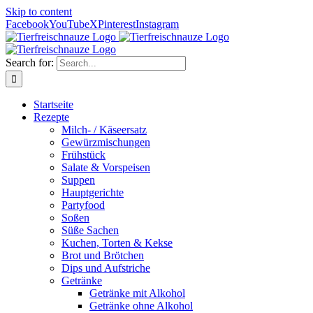
Skip to content
Facebook
YouTube
X
Pinterest
Instagram
Search for:
Startseite
Rezepte
Milch- / Käseersatz
Gewürzmischungen
Frühstück
Salate & Vorspeisen
Suppen
Hauptgerichte
Partyfood
Soßen
Süße Sachen
Kuchen, Torten & Kekse
Brot und Brötchen
Dips und Aufstriche
Getränke
Getränke mit Alkohol
Getränke ohne Alkohol