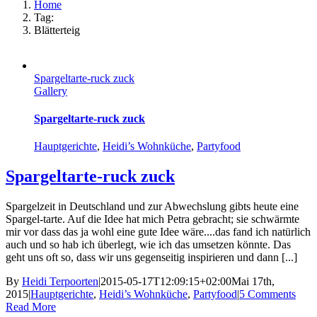
Home
Tag:
Blätterteig
Spargeltarte-ruck zuck
Gallery
Spargeltarte-ruck zuck
Hauptgerichte
,
Heidi’s Wohnküche
,
Partyfood
Spargeltarte-ruck zuck
Spargelzeit in Deutschland und zur Abwechslung gibts heute eine
Spargel-tarte. Auf die Idee hat mich Petra gebracht; sie schwärmte
mir vor dass das ja wohl eine gute Idee wäre....das fand ich natürlich
auch und so hab ich überlegt, wie ich das umsetzen könnte. Das
geht uns oft so, dass wir uns gegenseitig inspirieren und dann [...]
By
Heidi Terpoorten
|
2015-05-17T12:09:15+02:00
Mai 17th,
2015
|
Hauptgerichte
,
Heidi’s Wohnküche
,
Partyfood
|
5 Comments
Read More