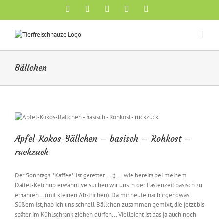
Skip
Facebook
YouTube
X
Pinterest
Instagram
to
content
Bällchen
Apfel-Kokos-Bällchen – basisch – Rohkost –
ruckzuck
Der Sonntags ''Kaffee'' ist gerettet ... ;) ... wie bereits bei meinem
Dattel-Ketchup erwähnt versuchen wir uns in der Fastenzeit basisch zu
ernähren... (mit kleinen Abstrichen). Da mir heute nach irgendwas
Süßem ist, hab ich uns schnell Bällchen zusammen gemixt, die jetzt bis
später im Kühlschrank ziehen dürfen... Vielleicht ist das ja auch noch