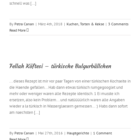
schnell was [...]
By
Petra Canan
|
März 4th, 2018
|
Kuchen, Torten & Kekse
|
3 Comments
Read More
Fellah Köftesi – türkische Bulgurbällchen
... dieses Rezept ist mir vor paar Tagen von einer türkischen Kochseite in
die Haende gefallen... Hab dann etwas türkisch rumgegooglet und
mehr oder weniger waren alle Rezepte identisch. 1 Ei musste ich
ersetzen, also kein Problem... und natüüüürlich waren alle Angaben
wieder a la türkisch in Wasserglaesern gemessen... :) Habs dann sofort
am naechsten [...]
By
Petra Canan
|
Mai 27th, 2016
|
Hauptgerichte
|
1 Comment
Read More