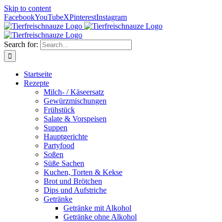
Skip to content
Facebook
YouTube
X
Pinterest
Instagram
Search for:
Startseite
Rezepte
Milch- / Käseersatz
Gewürzmischungen
Frühstück
Salate & Vorspeisen
Suppen
Hauptgerichte
Partyfood
Soßen
Süße Sachen
Kuchen, Torten & Kekse
Brot und Brötchen
Dips und Aufstriche
Getränke
Getränke mit Alkohol
Getränke ohne Alkohol