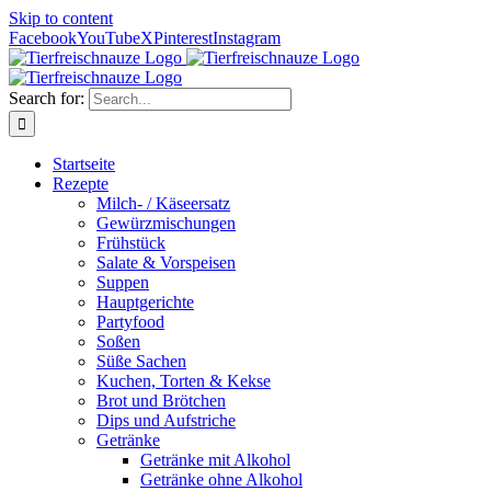
Skip to content
Facebook
YouTube
X
Pinterest
Instagram
Search for:
Startseite
Rezepte
Milch- / Käseersatz
Gewürzmischungen
Frühstück
Salate & Vorspeisen
Suppen
Hauptgerichte
Partyfood
Soßen
Süße Sachen
Kuchen, Torten & Kekse
Brot und Brötchen
Dips und Aufstriche
Getränke
Getränke mit Alkohol
Getränke ohne Alkohol