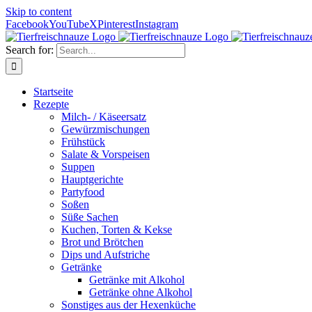
Skip to content
Facebook
YouTube
X
Pinterest
Instagram
Search for:
Startseite
Rezepte
Milch- / Käseersatz
Gewürzmischungen
Frühstück
Salate & Vorspeisen
Suppen
Hauptgerichte
Partyfood
Soßen
Süße Sachen
Kuchen, Torten & Kekse
Brot und Brötchen
Dips und Aufstriche
Getränke
Getränke mit Alkohol
Getränke ohne Alkohol
Sonstiges aus der Hexenküche