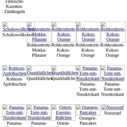
Türkische-
Karotten-
Zimtkugeln
Schokowölkchen
Rohkosttorte-
Rohkosttorte-
Rohkosttorte-
Rohkosttorte-
Mokka-
Kokos-
Kokos-
Kokos-
Pflaume
Orange
Orange
Orange
Quarkbällchen
Quarkbällchen
Rohkost-
Apfelkuchen
Panama-
Panama-
Torte-mit-
Torte-mit-
Nusskrokant
Nusskrokant
Nusszopf
Orangen-
Panama-
Panama-
Orient-
Pancakes