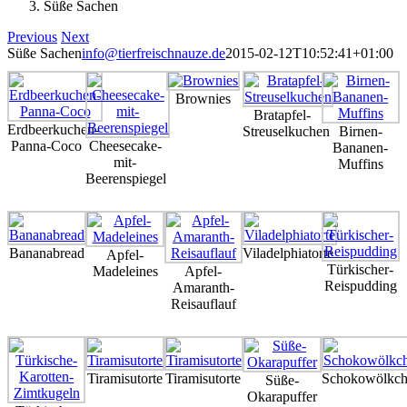
Süße Sachen
Previous
Next
Süße Sachen
info@tierfreischnauze.de
2015-02-12T10:52:41+01:00
Brownies
Bratapfel-
Erdbeerkuchen-
Streuselkuchen
Birnen-
Panna-Coco
Cheesecake-
Bananen-
mit-
Muffins
Beerenspiegel
Bananabread
Viladelphiatorte
Apfel-
Türkischer-
Madeleines
Apfel-
Reispudding
Amaranth-
Reisauflauf
Tiramisutorte
Tiramisutorte
Schokowölkch
Süße-
Okarapuffer