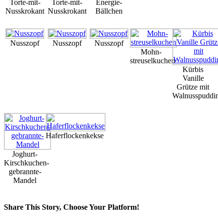
Torte-mit-
Torte-mit-
Energie-
Nusskrokant
Nusskrokant
Bällchen
Nusszopf
Nusszopf
Nusszopf
Mohn-
streuselkuchen
Kürbis
Vanille
Grütze mit
Walnusspuddi
Haferflockenkekse
Joghurt-
Kirschkuchen-
gebrannte-
Mandel
Share This Story, Choose Your Platform!