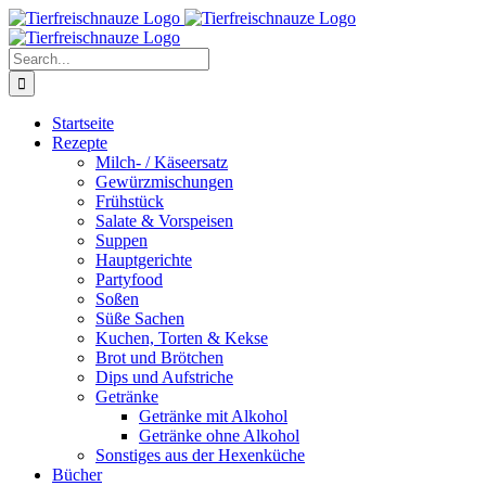
Skip
Facebook
YouTube
X
Pinterest
Instagram
to
content
Search
for:
Startseite
Rezepte
Milch- / Käseersatz
Gewürzmischungen
Frühstück
Salate & Vorspeisen
Suppen
Hauptgerichte
Partyfood
Soßen
Süße Sachen
Kuchen, Torten & Kekse
Brot und Brötchen
Dips und Aufstriche
Getränke
Getränke mit Alkohol
Getränke ohne Alkohol
Sonstiges aus der Hexenküche
Bücher